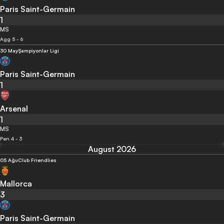
Paris Saint-Germain
1
MS
Agg 5 - 6
30 May
Şampiyonlar Ligi
Paris Saint-Germain
1
Arsenal
1
MS
Pen 4 - 3
August 2026
05 Ağu
Club Friendlies
Mallorca
3
Paris Saint-Germain