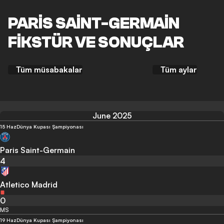
PARIS SAINT-GERMAIN
FIKSTÜR VE SONUÇLAR
Tüm müsabakalar
Tüm aylar
June 2025
15 Haz
Dünya Kupası Şampiyonası
Paris Saint-Germain
4
Atletico Madrid
0
MS
19 Haz
Dünya Kupası Şampiyonası