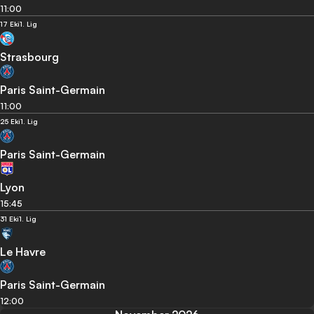
11:00
17 Eki
1. Lig
Strasbourg
Paris Saint-Germain
11:00
25 Eki
1. Lig
Paris Saint-Germain
Lyon
15:45
31 Eki
1. Lig
Le Havre
Paris Saint-Germain
12:00