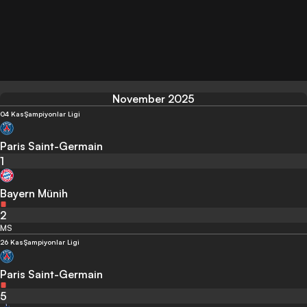
November 2025
04 Kas
Şampiyonlar Ligi
Paris Saint-Germain
1
Bayern Münih
2
MS
26 Kas
Şampiyonlar Ligi
Paris Saint-Germain
5