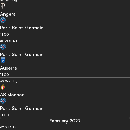
16 Oca
1. Lig
Angers
Paris Saint-Germain
11:00
23 Oca
1. Lig
Paris Saint-Germain
Auxerre
11:00
30 Oca
1. Lig
AS Monaco
Paris Saint-Germain
11:00
February 2027
07 Şub
1. Lig