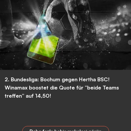
2. Bundesliga: Bochum gegen Hertha BSC!
Winamax boostet die Quote für “beide Teams
treffen” auf 14,50!