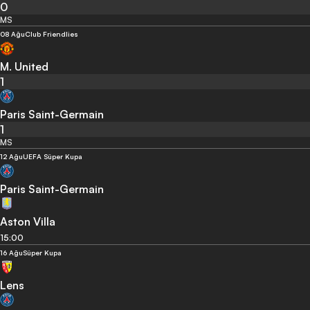
0
MS
08 Ağu
Club Friendlies
M. United
1
Paris Saint-Germain
1
MS
12 Ağu
UEFA Süper Kupa
Paris Saint-Germain
Aston Villa
15:00
16 Ağu
Süper Kupa
Lens