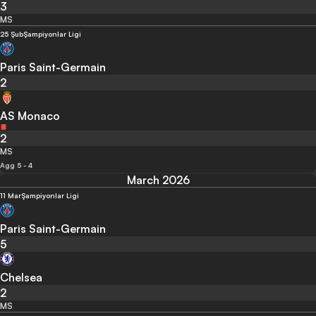
3
MS
25 Şub
Şampiyonlar Ligi
Paris Saint-Germain
2
AS Monaco
2
MS
Agg 5 - 4
March 2026
11 Mar
Şampiyonlar Ligi
Paris Saint-Germain
5
Chelsea
2
MS