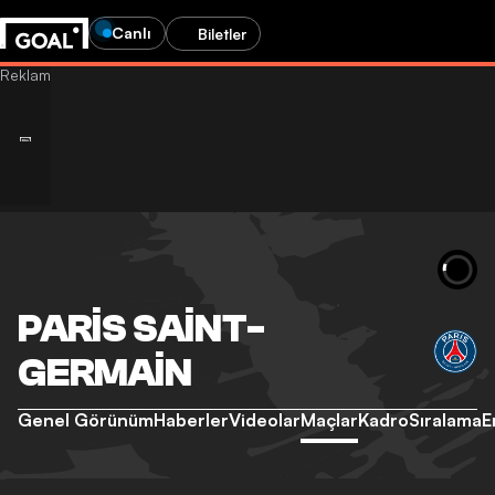
Canlı
Biletler
PARIS SAINT-
GERMAIN
Genel Görünüm
Haberler
Videolar
Maçlar
Kadro
Sıralama
E