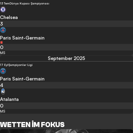
13 Tem
Dünya Kupası Şampiyonası
Chelsea
3
Paris Saint-Germain
0
MS
September 2025
17 Eyl
Şampiyonlar Ligi
Paris Saint-Germain
4
Atalanta
0
MS
WETTEN IM FOKUS