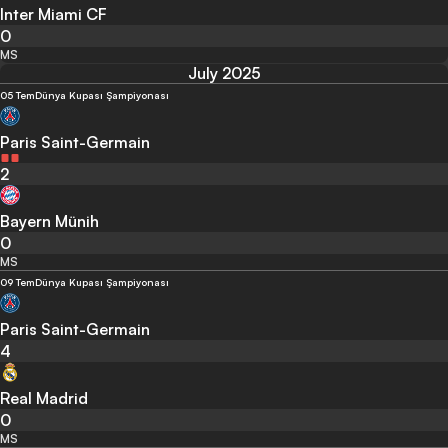
Inter Miami CF
0
MS
July 2025
05 Tem
Dünya Kupası Şampiyonası
Paris Saint-Germain
2
Bayern Münih
0
MS
09 Tem
Dünya Kupası Şampiyonası
Paris Saint-Germain
4
Real Madrid
0
MS