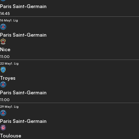
Paris Saint-Germain
14:45
16 May
1. Lig
Paris Saint-Germain
Nice
11:00
22 May
1. Lig
Troyes
Paris Saint-Germain
11:00
29 May
1. Lig
Paris Saint-Germain
Toulouse