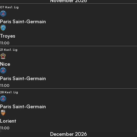
November 2026
07 Kas
1. Lig
Paris Saint-Germain
Troyes
11:00
21 Kas
1. Lig
Nice
Paris Saint-Germain
11:00
28 Kas
1. Lig
Paris Saint-Germain
Lorient
11:00
December 2026