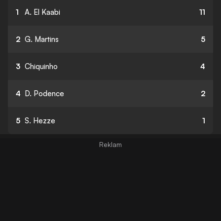
1
A. El Kaabi
11
2
G. Martins
5
3
Chiquinho
4
4
D. Podence
2
5
S. Hezze
1