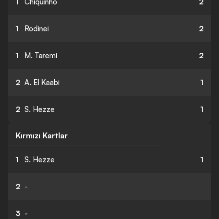
1
Chiquinho
2
1
Rodinei
2
1
M. Taremi
2
2
A. El Kaabi
1
2
S. Hezze
1
Kırmızı Kartlar
1
S. Hezze
1
2
-
3
-