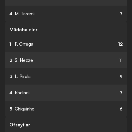
4
M. Taremi
7
Müdahaleler
1
F. Ortega
12
2
S. Hezze
11
3
L. Pirola
9
4
Rodinei
7
5
Chiquinho
6
Ofsaytlar