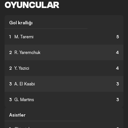
OYUNCULAR
Gol krallığı
1
M. Taremi
5
2
R. Yaremchuk
4
2
Y. Yazici
4
3
A. El Kaabi
3
3
G. Martins
3
Asistler