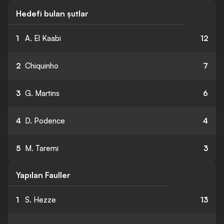
Hedefi bulan şutlar
1
A. El Kaabi
12
2
Chiquinho
7
3
G. Martins
6
4
D. Podence
4
5
M. Taremi
3
Yapılan Fauller
1
S. Hezze
13