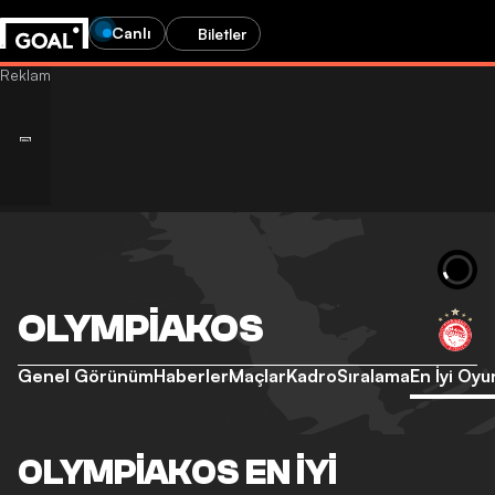
Canlı
Biletler
OLYMPIAKOS
Genel Görünüm
Haberler
Maçlar
Kadro
Sıralama
En İyi Oyu
OLYMPIAKOS EN İYI