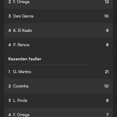
2
F. Ortega
12
3
Dani Garcia
10
4
A. El Kaabi
8
4
P. Retsos
8
Kazanılan fauller
1
G. Martins
21
2
Costinha
10
3
L. Pirola
8
4
F. Ortega
7