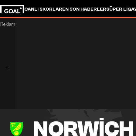
CANLI SKORLAR
EN SON HABERLER
SÜPER LIG
A
NORWICH 