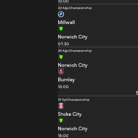
10:00
22 Ağu
Championship
Millwall
Norwich City
07:30
29 Ağu
Championship
Norwich City
Burnley
10:00
01 Eyl
Championship
Stoke City
Norwich City
15:00