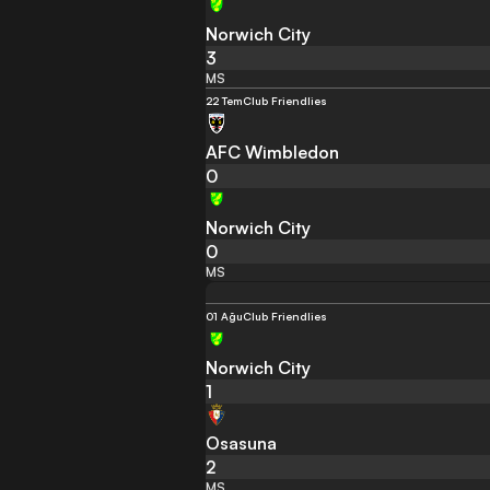
Norwich City
3
MS
22 Tem
Club Friendlies
AFC Wimbledon
0
Norwich City
0
MS
01 Ağu
Club Friendlies
Norwich City
1
Osasuna
2
MS