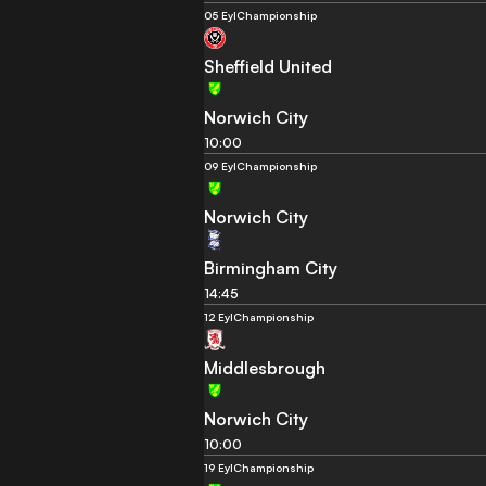
05 Eyl
Championship
Sheffield United
Norwich City
10:00
09 Eyl
Championship
Norwich City
Birmingham City
14:45
12 Eyl
Championship
Middlesbrough
Norwich City
10:00
19 Eyl
Championship