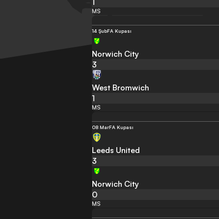
1
MS
14 Şub
FA Kupası
Norwich City
3
West Bromwich
1
MS
08 Mar
FA Kupası
Leeds United
3
Norwich City
0
MS