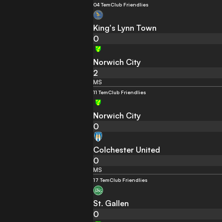
04 Tem
Club Friendlies
King's Lynn Town
0
Norwich City
2
MS
11 Tem
Club Friendlies
Norwich City
0
Colchester United
0
MS
17 Tem
Club Friendlies
St. Gallen
0