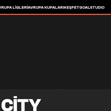
VRUPA LIGLERI
AVRUPA KUPALARI
KEŞFET
GOALSTUDIO
CITY