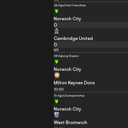
04 Ağu
Club Friendlies
Norwich City
0
Cambridge United
0
MS
08 Ağu
Lig Kupası
Norwich City
Milton Keynes Dons
10:00
15 Ağu
Championship
Norwich City
West Bromwich