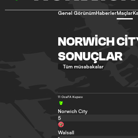
Genel Görünüm
Haberler
Maçlar
K
NORWICH CIT
SONUÇLAR
Tüm müsabakalar
11 Oca
FA Kupası
Norwich City
5
Walsall