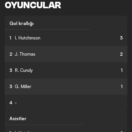
OYUNCULAR
Gol krallığı
1
I. Hutchinson
3
2
J. Thomas
2
3
R. Cundy
1
3
G. Miller
1
4
-
Asistler