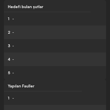
Hedefi bulan şutlar
1
-
2
-
3
-
4
-
5
-
Yapılan Fauller
1
-