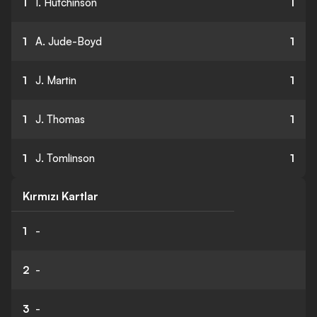
1
I. Hutchinson
1
1
A. Jude-Boyd
1
1
J. Martin
1
1
J. Thomas
1
1
J. Tomlinson
1
Kırmızı Kartlar
1
-
2
-
3
-