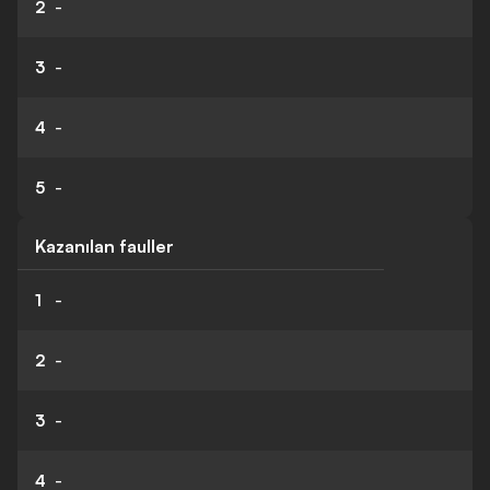
2
-
3
-
4
-
5
-
Kazanılan fauller
1
-
2
-
3
-
4
-