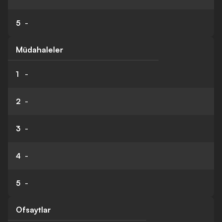
5
-
Müdahaleler
1
-
2
-
3
-
4
-
5
-
Ofsaytlar