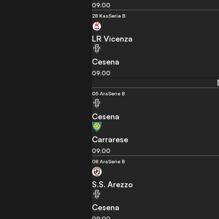
09:00
28 Kas
Serie B
LR Vicenza
Cesena
09:00
05 Ara
Serie B
Cesena
Carrarese
09:00
08 Ara
Serie B
S.S. Arezzo
Cesena
09:00