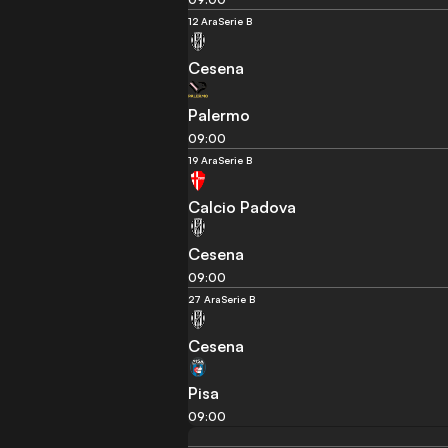
12 Ara
Serie B
Cesena
Palermo
09:00
19 Ara
Serie B
Calcio Padova
Cesena
09:00
27 Ara
Serie B
Cesena
Pisa
09:00