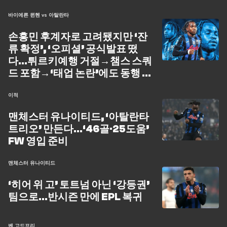
바이에른 뮌헨 vs 아탈란타
손흥민 후계자로 고려됐지만 ‘잔
류 확정’, ‘오피셜’ 공식발표 떴
다…튀르키예행 거절→챔스 스쿼
드 포함→‘태업 논란’에도 동행 계
속
이적
맨체스터 유나이티드, ‘아탈란타
트리오’ 만든다…‘46골·25도움’
FW 영입 준비
맨체스터 유나이티드
‘히어 위 고’ 토트넘 아닌 ‘강등권’
팀으로…반시즌 만에 EPL 복귀
벤 고드프리