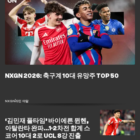
NXGN 2026: 축구계 10대 유망주 TOP 50
NXGN
라민 야말
‘김민재 풀타임’ 바이에른 뮌헨,
아탈란타 완파…1·2차전 합계 스
코어 10대 2로 UCL 8강 진출