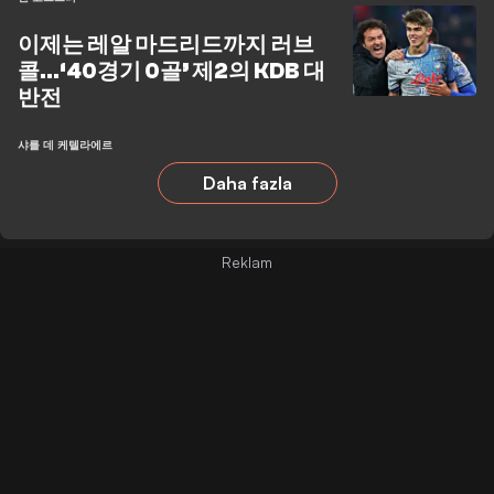
이제는 레알 마드리드까지 러브
콜…‘40경기 0골’ 제2의 KDB 대
반전
샤를 데 케텔라에르
Daha fazla