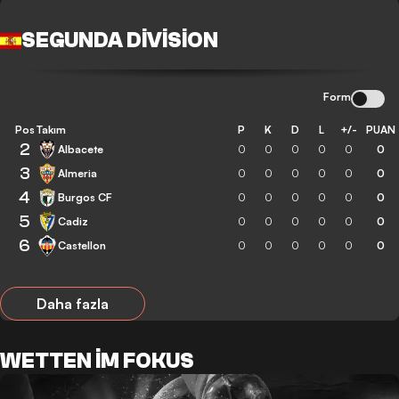
SEGUNDA DIVISION
Form
Pos
Takım
P
K
D
L
+/-
PUAN
2
Albacete
0
0
0
0
0
0
3
Almeria
0
0
0
0
0
0
4
Burgos CF
0
0
0
0
0
0
5
Cadiz
0
0
0
0
0
0
6
Castellon
0
0
0
0
0
0
Daha fazla
WETTEN IM FOKUS