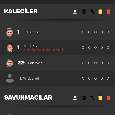
KALECILER
1
F. Dahmen
0
0
0
0
0
M. Lubik
1
0
0
0
0
0
Wisla Krakow takımında kiralık
22
N. Labrovic
0
0
0
0
0
T. Wisbereit
0
0
0
0
0
SAVUNMACILAR