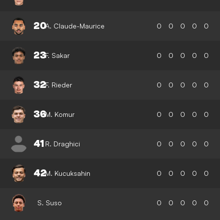
20
A. Claude-Maurice
0
0
0
0
0
23
F. Sakar
0
0
0
0
0
32
F. Rieder
0
0
0
0
0
36
M. Komur
0
0
0
0
0
41
R. Draghici
0
0
0
0
0
42
M. Kucuksahin
0
0
0
0
0
S. Suso
0
0
0
0
0