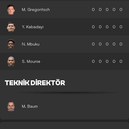
M. Gregoritsch
0
0
0
0
0
Y. Kabadayi
0
0
0
0
0
N. Mbuku
0
0
0
0
0
S. Mounie
0
0
0
0
0
TEKNIK DIREKTÖR
M. Baum