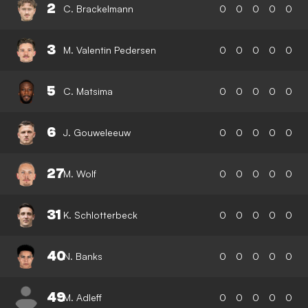
2
C. Brackelmann
0
0
0
0
0
3
M. Valentin Pedersen
0
0
0
0
0
5
C. Matsima
0
0
0
0
0
6
J. Gouweleeuw
0
0
0
0
0
27
M. Wolf
0
0
0
0
0
31
K. Schlotterbeck
0
0
0
0
0
40
N. Banks
0
0
0
0
0
49
M. Adleff
0
0
0
0
0