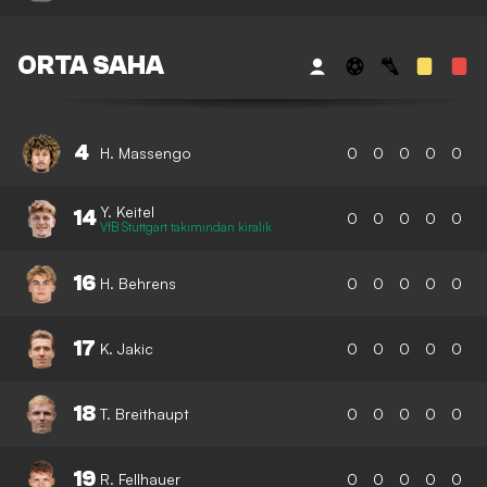
ORTA SAHA
4
H. Massengo
0
0
0
0
0
Y. Keitel
14
0
0
0
0
0
VfB Stuttgart takımından kiralık
16
H. Behrens
0
0
0
0
0
17
K. Jakic
0
0
0
0
0
18
T. Breithaupt
0
0
0
0
0
19
R. Fellhauer
0
0
0
0
0