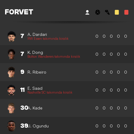
FORVET
A. Dardari
7
0
0
0
0
0
RW Essen takımında kiralık
K. Dong
7
0
0
0
0
0
Bolton Wanderers takımında kiralık
9
R. Ribeiro
0
0
0
0
0
E. Saad
11
0
0
0
0
0
Nashville SC takımında kiralık
30
A. Kade
0
0
0
0
0
39
U. Ogundu
0
0
0
0
0