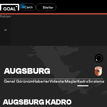
Canlı
Biletler
AUGSBURG
Genel Görünüm
Haberler
Videolar
Maçlar
Kadro
Sıralama
AUGSBURG KADRO