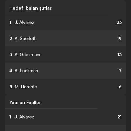
Hedefi bulan şutlar
1
J. Alvarez
23
2
A. Soerloth
19
3
A. Griezmann
13
4
A. Lookman
7
5
M. Llorente
6
Yapılan Fauller
1
J. Alvarez
21