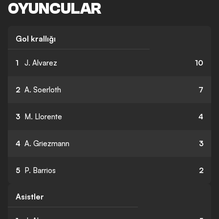
OYUNCULAR
Gol krallığı
1
J. Alvarez
10
2
A. Soerloth
7
3
M. Llorente
4
4
A. Griezmann
3
5
P. Barrios
2
Asistler