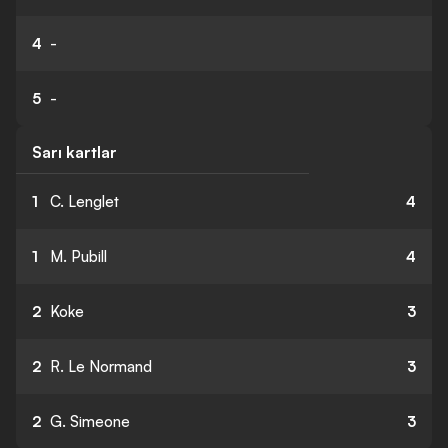
4
-
5
-
Sarı kartlar
1
C. Lenglet
4
1
M. Pubill
4
2
Koke
3
2
R. Le Normand
3
2
G. Simeone
3