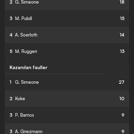
2
G. Simeone
18
3
M. Pubill
15
4
A. Soerloth
14
5
M. Ruggeri
13
Kazanılan fauller
1
G. Simeone
27
2
Koke
10
3
P. Barrios
9
3
A. Griezmann
9