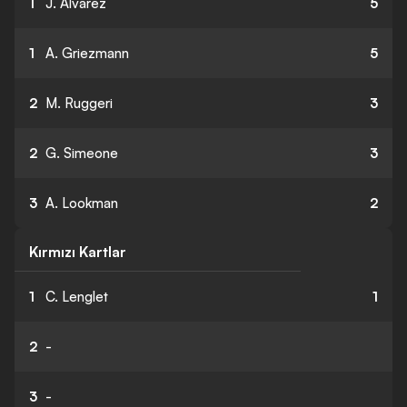
1
J. Alvarez
5
1
A. Griezmann
5
2
M. Ruggeri
3
2
G. Simeone
3
3
A. Lookman
2
Kırmızı Kartlar
1
C. Lenglet
1
2
-
3
-