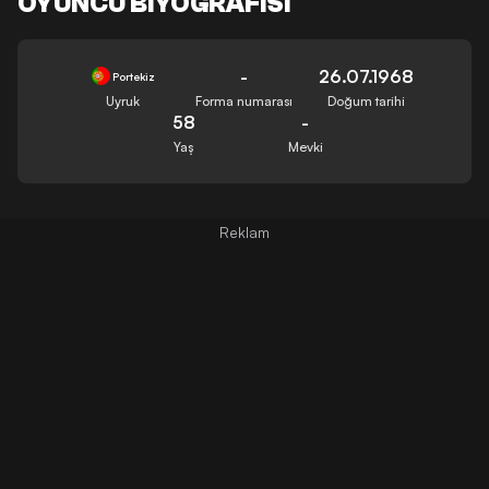
OYUNCU BIYOGRAFISI
-
26.07.1968
Portekiz
Uyruk
Forma numarası
Doğum tarihi
58
-
Yaş
Mevki