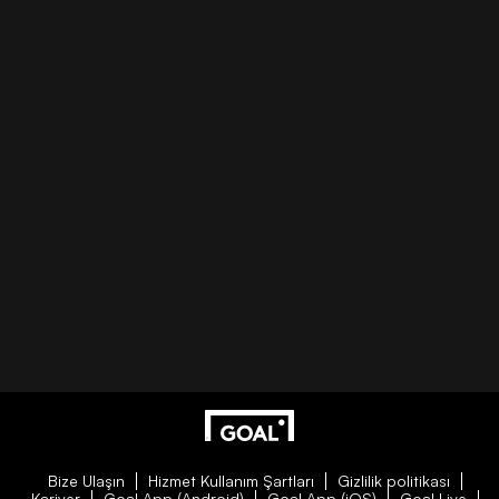
Bize Ulaşın
Hizmet Kullanım Şartları
Gizlilik politikası
Kariyer
Goal App (Android)
Goal App (iOS)
Goal Live