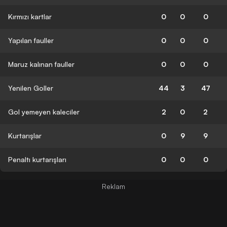
Kırmızı kartlar
0
0
0
Yapılan fauller
0
0
0
Maruz kalınan fauller
0
0
0
Yenilen Goller
44
3
47
Gol yemeyen kaleciler
2
0
2
Kurtarışlar
0
9
9
Penaltı kurtarışları
0
0
0