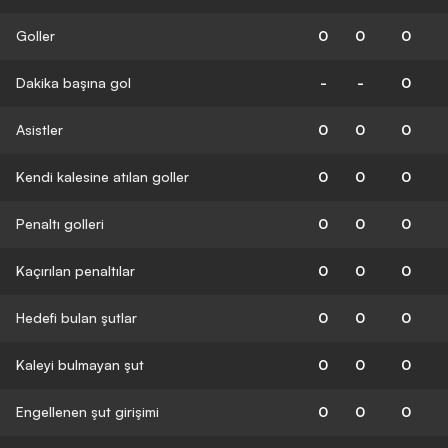
Goller
0
0
0
Dakika başına gol
-
-
0
Asistler
0
0
0
Kendi kalesine atılan goller
0
0
0
Penaltı golleri
0
0
0
Kaçırılan penaltılar
0
0
0
Hedefi bulan şutlar
0
0
0
Kaleyi bulmayan şut
0
0
0
Engellenen şut girişimi
0
0
0