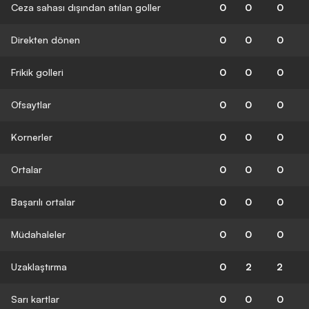
Ceza sahası dışından atılan goller
0
0
0
Direkten dönen
0
0
0
Frikik golleri
0
0
0
Ofsaytlar
0
0
0
Kornerler
0
0
0
Ortalar
0
0
0
Başarılı ortalar
0
0
0
Müdahaleler
0
0
0
Uzaklaştırma
0
2
2
Sarı kartlar
0
0
0