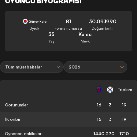
OYUNCU BIYOGRAFISI
81
30.09.1990
Güney Kore
Uyruk
Forma numarası
Doğum tarihi
35
Kaleci
Yaş
Mevki
Tüm müsabakalar
2026
Toplam
Görünümler
16
3
19
İlk onbir
16
3
19
Oynanan dakikalar
1440
270
1710