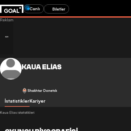
Canlı
Biletler
KAUA ELIAS
Shakhtar Donetsk
İstatistikler
Kariyer
Kaua Elias istatistikleri