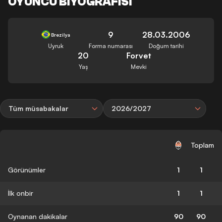
OYUNCU BIYOGRAFISI
9
28.03.2006
Brezilya
Uyruk
Forma numarası
Doğum tarihi
20
Forvet
Yaş
Mevki
Tüm müsabakalar
2026/2027
Toplam
Görünümler
1
1
İlk onbir
1
1
Oynanan dakikalar
90
90