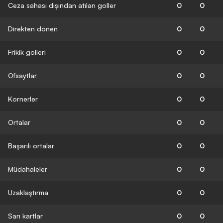
Ceza sahası dışından atılan goller
0
0
Direkten dönen
0
0
Frikik golleri
0
0
Ofsaytlar
0
0
Kornerler
0
0
Ortalar
0
0
Başarılı ortalar
0
0
Müdahaleler
0
0
Uzaklaştırma
0
0
Sarı kartlar
0
0