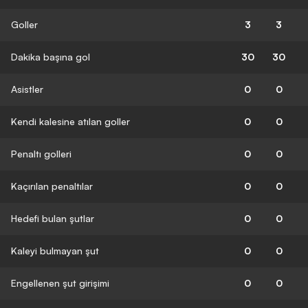
Goller
3
3
Dakika başına gol
30
30
Asistler
0
0
Kendi kalesine atılan goller
0
0
Penaltı golleri
0
0
Kaçırılan penaltılar
0
0
Hedefi bulan şutlar
0
0
Kaleyi bulmayan şut
0
0
Engellenen şut girişimi
0
0