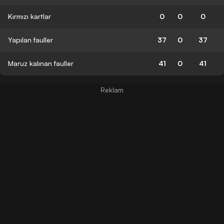
Kırmızı kartlar
0
0
0
Yapılan fauller
37
0
37
Maruz kalınan fauller
41
0
41