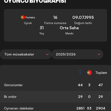
OYUNCU BIYOGRAFISI
16
09.07.1995
Portekiz
Uyruk
Forma numarası
Doğum tarihi
31
Orta Saha
Yaş
Mevki
Tüm müsabakalar
2025/2026
Toplam
Görünümler
44
3
47
İlk onbir
29
0
29
Oynanan dakikalar
2851
53
2904