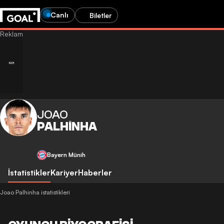
Canlı
Biletler
JOAO
PALHINHA
Bayern Münih
İstatistikler
Kariyer
Haberler
Joao Palhinha istatistikleri