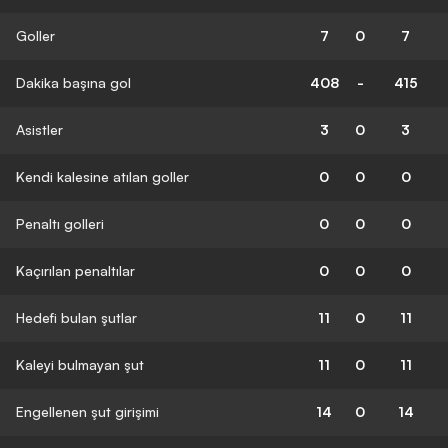
Goller
7
0
7
Dakika başına gol
408
-
415
Asistler
3
0
3
Kendi kalesine atılan goller
0
0
0
Penaltı golleri
0
0
0
Kaçırılan penaltılar
0
0
0
Hedefi bulan şutlar
11
0
11
Kaleyi bulmayan şut
11
0
11
Engellenen şut girişimi
14
0
14