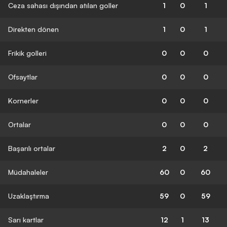
Ceza sahası dışından atılan goller
1
0
1
Direkten dönen
1
0
1
Frikik golleri
0
0
0
Ofsaytlar
0
0
0
Kornerler
0
0
0
Ortalar
0
0
0
Başarılı ortalar
2
0
2
Müdahaleler
60
0
60
Uzaklaştırma
59
0
59
Sarı kartlar
12
1
13