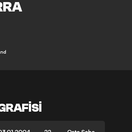
RRA
and
GRAFISI
03.01.2004
22
Orta Saha