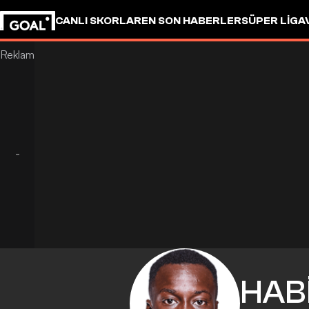
CANLI SKORLAR
EN SON HABERLER
SÜPER LIG
A
HAB