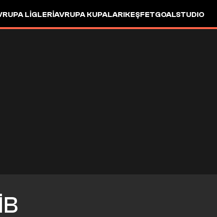
VRUPA LIGLERI
AVRUPA KUPALARI
KEŞFET
GOALSTUDIO
IB