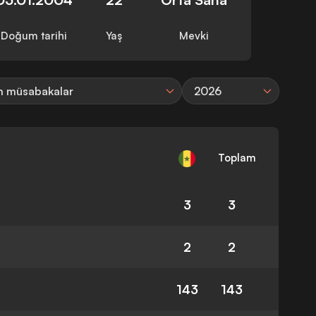
Doğum tarihi
Yaş
Mevki
 müsabakalar
2026
Toplam
3
3
2
2
143
143