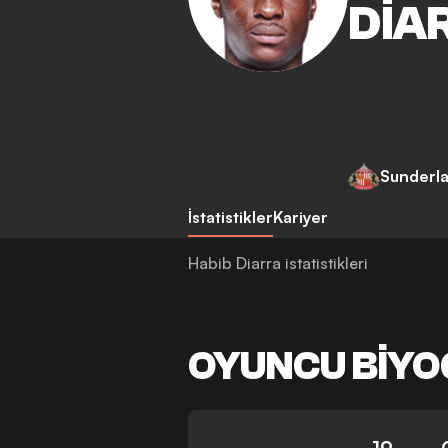
DIA
Sunderl
İstatistikler
Kariyer
Habib Diarra istatistikleri
OYUNCU BIYO
19