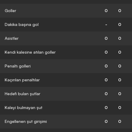
Goller
0
0
Dakika başına gol
-
0
Asistler
0
0
Kendi kalesine atılan goller
0
0
Penaltı golleri
0
0
Kaçırılan penaltılar
0
0
Hedefi bulan şutlar
0
0
Kaleyi bulmayan şut
0
0
Engellenen şut girişimi
0
0