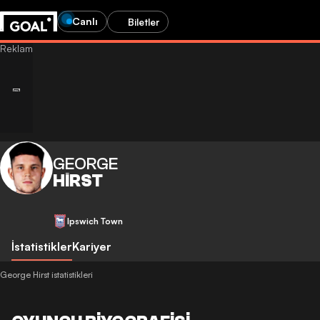
Canlı
Biletler
GEORGE
HIRST
Ipswich Town
İstatistikler
Kariyer
George Hirst istatistikleri