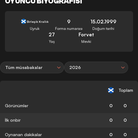
OYUNCU BIYOGRAFISI
9
15.02.1999
Birleşik Krallık
Uyruk
Forma numarası
Doğum tarihi
27
Forvet
Yaş
Mevki
Tüm müsabakalar
2026
Toplam
Görünümler
0
0
İlk onbir
0
0
Oynanan dakikalar
0
0