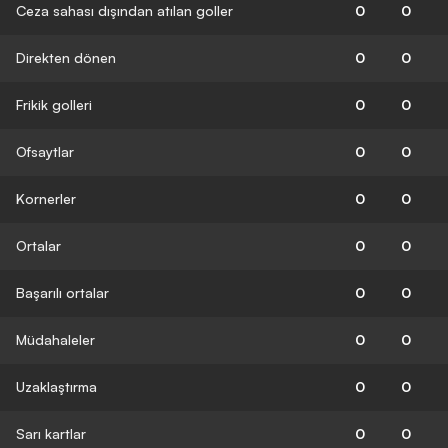
Ceza sahası dışından atılan goller
0
0
Direkten dönen
0
0
Frikik golleri
0
0
Ofsaytlar
0
0
Kornerler
0
0
Ortalar
0
0
Başarılı ortalar
0
0
Müdahaleler
0
0
Uzaklaştırma
0
0
Sarı kartlar
0
0