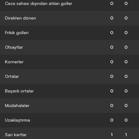
Ceza sahası dışından atılan goller
0
0
Direkten dönen
0
0
Frikik golleri
0
0
Ofsaytlar
0
0
Kornerler
0
0
Ortalar
0
0
Başarılı ortalar
0
0
Müdahaleler
0
0
Uzaklaştırma
0
0
Sarı kartlar
1
1