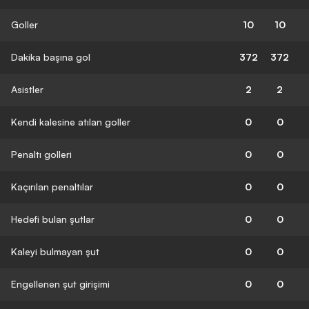
Goller
10
10
Dakika başına gol
372
372
Asistler
2
2
Kendi kalesine atılan goller
0
0
Penaltı golleri
0
0
Kaçırılan penaltılar
0
0
Hedefi bulan şutlar
0
0
Kaleyi bulmayan şut
0
0
Engellenen şut girişimi
0
0