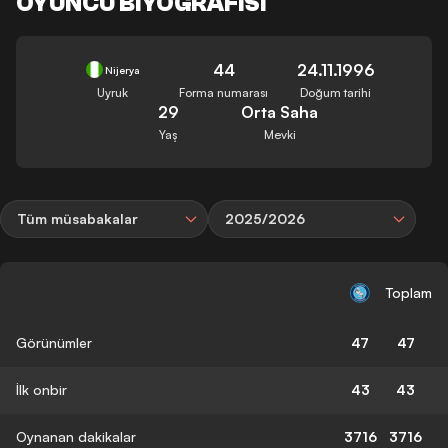
OYUNCU BIYOGRAFISI
44
24.11.1996
Nijerya
Uyruk
Forma numarası
Doğum tarihi
29
Orta Saha
Yaş
Mevki
Tüm müsabakalar
2025/2026
Toplam
Görünümler
47
47
İlk onbir
43
43
Oynanan dakikalar
3716
3716