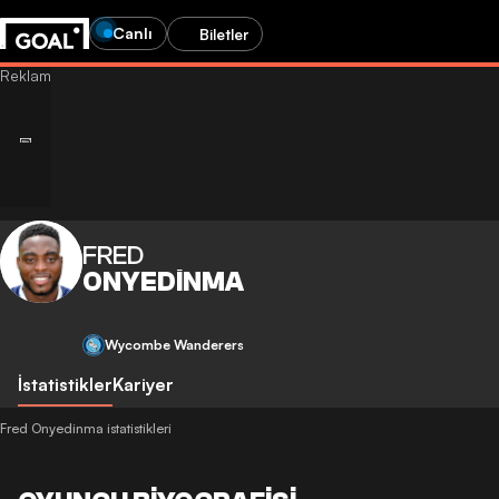
Canlı
Biletler
FRED
ONYEDINMA
Wycombe Wanderers
İstatistikler
Kariyer
Fred Onyedinma istatistikleri