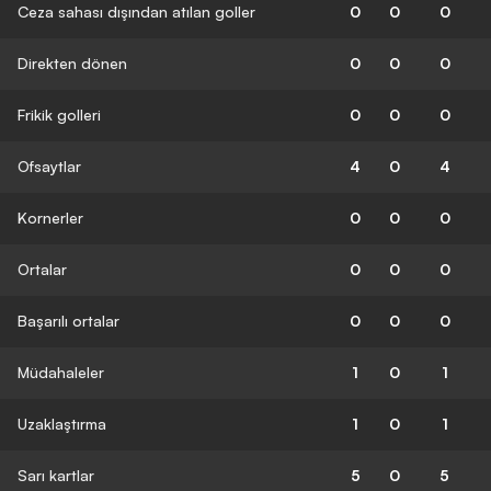
Ceza sahası dışından atılan goller
0
0
0
Direkten dönen
0
0
0
Frikik golleri
0
0
0
Ofsaytlar
4
0
4
Kornerler
0
0
0
Ortalar
0
0
0
Başarılı ortalar
0
0
0
Müdahaleler
1
0
1
Uzaklaştırma
1
0
1
Sarı kartlar
5
0
5