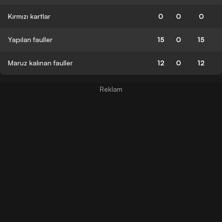
Kırmızı kartlar
0
0
0
Yapılan fauller
15
0
15
Maruz kalınan fauller
12
0
12