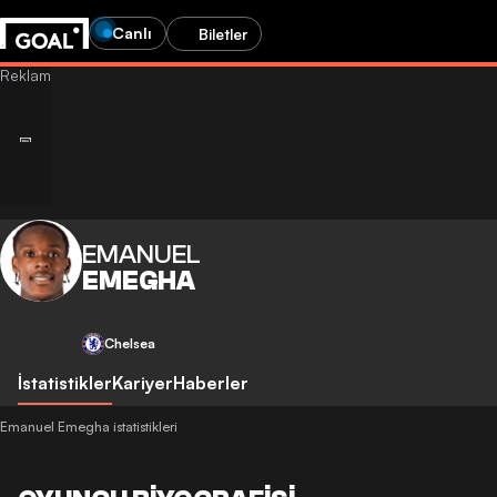
Canlı
Biletler
EMANUEL
EMEGHA
Chelsea
İstatistikler
Kariyer
Haberler
Emanuel Emegha istatistikleri