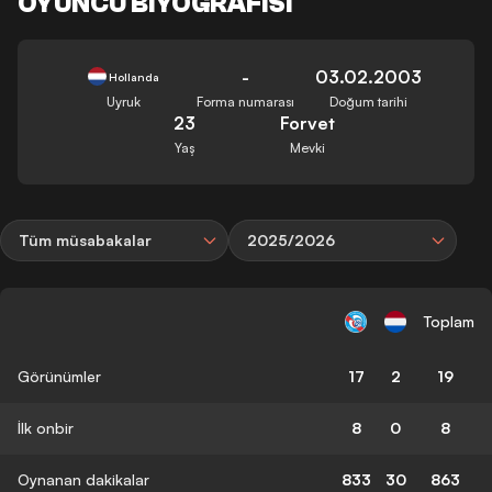
OYUNCU BIYOGRAFISI
-
03.02.2003
Hollanda
Uyruk
Forma numarası
Doğum tarihi
23
Forvet
Yaş
Mevki
Tüm müsabakalar
2025/2026
Toplam
Görünümler
17
2
19
İlk onbir
8
0
8
Oynanan dakikalar
833
30
863