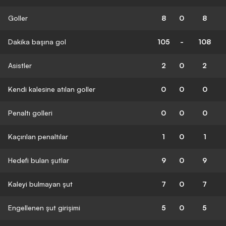
Goller
8
0
8
Dakika başına gol
105
-
108
Asistler
2
0
2
Kendi kalesine atılan goller
0
0
0
Penaltı golleri
0
0
0
Kaçırılan penaltılar
1
0
1
Hedefi bulan şutlar
9
0
9
Kaleyi bulmayan şut
7
0
7
Engellenen şut girişimi
5
0
5