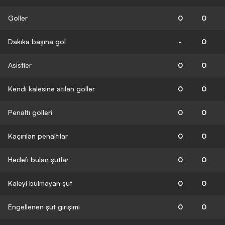
Goller
0
0
Dakika başına gol
-
0
Asistler
0
0
Kendi kalesine atılan goller
0
0
Penaltı golleri
0
0
Kaçırılan penaltılar
0
0
Hedefi bulan şutlar
0
0
Kaleyi bulmayan şut
0
0
Engellenen şut girişimi
0
0