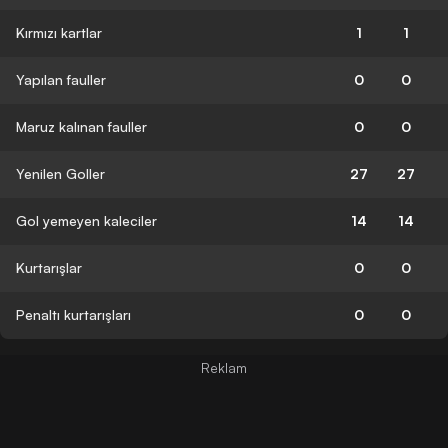
Kırmızı kartlar
1
1
Yapılan fauller
0
0
Maruz kalınan fauller
0
0
Yenilen Goller
27
27
Gol yemeyen kaleciler
14
14
Kurtarışlar
0
0
Penaltı kurtarışları
0
0