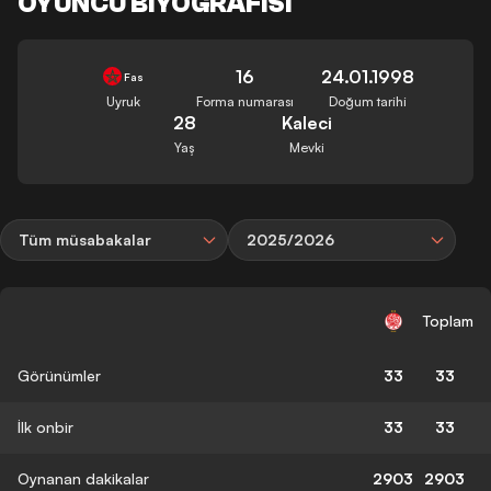
OYUNCU BIYOGRAFISI
16
24.01.1998
Fas
Uyruk
Forma numarası
Doğum tarihi
28
Kaleci
Yaş
Mevki
Tüm müsabakalar
2025/2026
Toplam
Görünümler
33
33
İlk onbir
33
33
Oynanan dakikalar
2903
2903