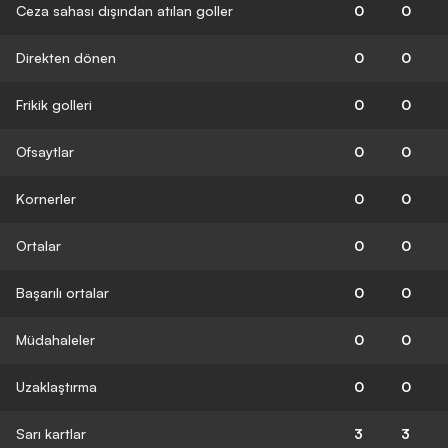
Ceza sahası dışından atılan goller
0
0
Direkten dönen
0
0
Frikik golleri
0
0
Ofsaytlar
0
0
Kornerler
0
0
Ortalar
0
0
Başarılı ortalar
0
0
Müdahaleler
0
0
Uzaklaştırma
0
0
Sarı kartlar
3
3