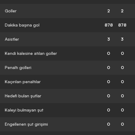
Goller
2
2
Dakika başına gol
878
878
Asistler
3
3
Kendi kalesine atılan goller
0
0
Penaltı golleri
0
0
Kaçırılan penaltılar
0
0
Hedefi bulan şutlar
0
0
Kaleyi bulmayan şut
0
0
Engellenen şut girişimi
0
0