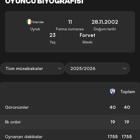
OYUNCU BIYOGRAFISI
11
28.11.2002
İrlanda
Uyruk
Forma numarası
Doğum tarihi
23
Forvet
Yaş
Mevki
Tüm müsabakalar
2025/2026
Toplam
Görünümler
40
40
İlk onbir
19
19
Oynanan dakikalar
1755
1755