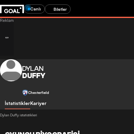
Canlı
Biletler
DYLAN
DUFFY
Chesterfield
İstatistikler
Kariyer
Dylan Duffy istatistikleri