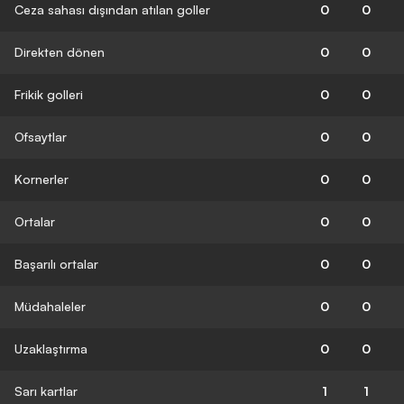
Ceza sahası dışından atılan goller
0
0
Direkten dönen
0
0
Frikik golleri
0
0
Ofsaytlar
0
0
Kornerler
0
0
Ortalar
0
0
Başarılı ortalar
0
0
Müdahaleler
0
0
Uzaklaştırma
0
0
Sarı kartlar
1
1