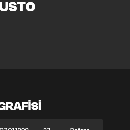
USTO
GRAFISI
07.01.1999
27
Defans