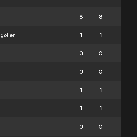
8
8
 goller
1
1
0
0
0
0
1
1
1
1
0
0