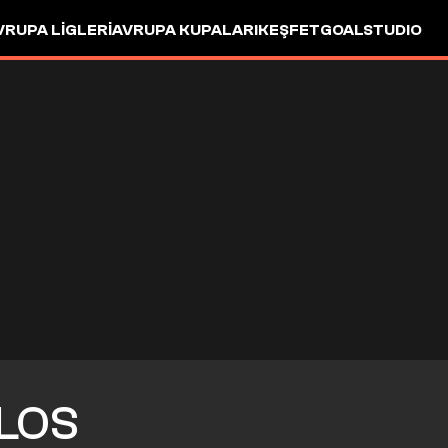
VRUPA LIGLERI
AVRUPA KUPALARI
KEŞFET
GOALSTUDIO
LOS