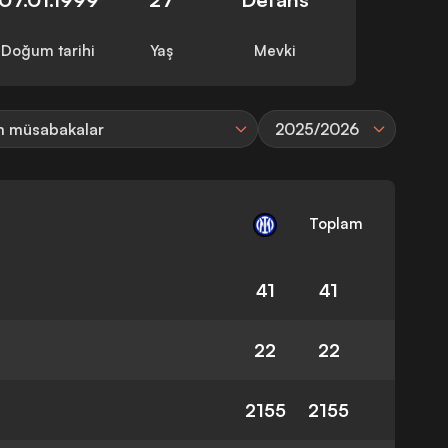
Doğum tarihi
Yaş
Mevki
 müsabakalar
2025/2026
Toplam
41
41
22
22
2155
2155