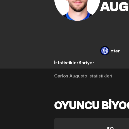
AUG
Inter
İstatistikler
Kariyer
Carlos Augusto istatistikleri
OYUNCU BIYO
30