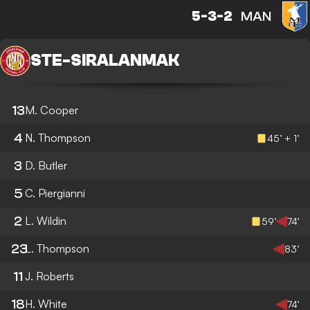
5-3-2
MAN
STE
-
SIRALANMAK
13
M. Cooper
4
N. Thompson
45’ + 1’
3
D. Butler
5
C. Piergianni
2
L. Wildin
59’
74’
23
L. Thompson
83’
11
J. Roberts
18
H. White
74’