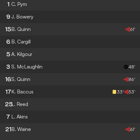
1
C. Pym
9
J. Bowery
15
B. Quinn
61’
6
B. Cargill
5
A. Kilgour
3
S. McLaughlin
48’
16
S. Quinn
86’
17
K. Baccus
33’
53’
25
L. Reed
7
L. Akins
21
B. Waine
61’