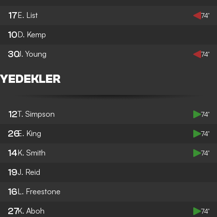
17
E. List
74’
10
D. Kemp
30
J. Young
74’
YEDEKLER
12
T. Simpson
74’
26
E. King
74’
14
K. Smith
74’
19
J. Reid
16
L. Freestone
27
K. Aboh
74’