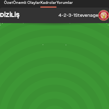
Özet
Önemli Olaylar
Kadrolar
Yorumlar
DIZILIŞ
4-2-3-1
Stevenage