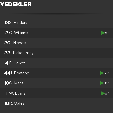
YEDEKLER
13
S. Flinders
2
G. Williams
61’
20
T. Nichols
22
F. Blake-Tracy
4
E. Hewitt
44
H. Boateng
53’
10
G. Maris
86’
11
W. Evans
61’
18
R. Oates