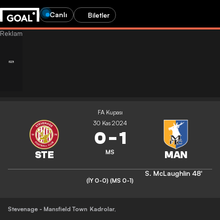
Canlı
Biletler
FA Kupası
30 Kas 2024
0
-
1
MS
S. McLaughlin
48'
(İY 0-0)
(MS 0-1)
Stevenage - Mansfield Town
Kadrolar
,