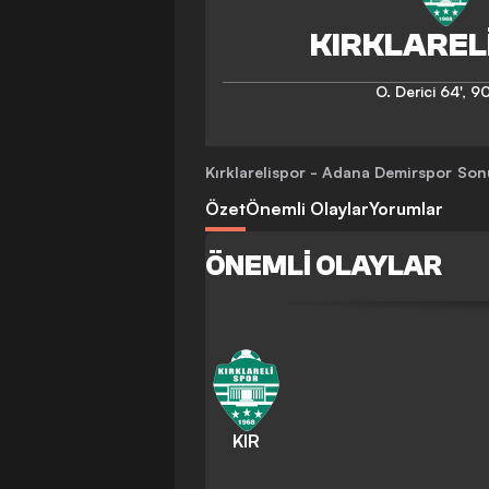
O. Derici
64'
,
90
Kırklarelispor - Adana Demirspor
Sonu
Özet
Önemli Olaylar
Yorumlar
ÖNEMLI OLAYLAR
KIR