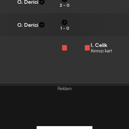
O. Derici
2
-
0
O. Derici
1
-
0
I. Celik
Kırmızı kart
Reklam