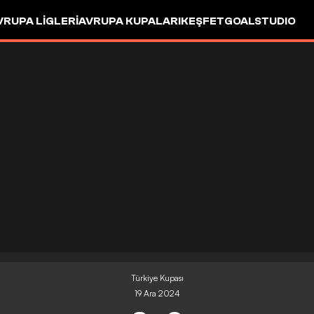
VRUPA LIGLERI
AVRUPA KUPALARI
KEŞFET
GOALSTUDIO
Türkiye Kupası
19 Ara 2024