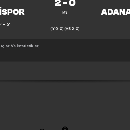
2
-
0
MS
' + 6'
(İY 0-0)
(MS 2-0)
çlar Ve Istatistikler
,