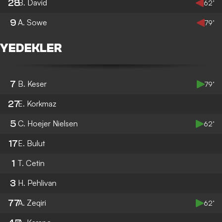
28
B. David
62’
9
A. Sowe
79’
YEDEKLER
7
B. Keser
79’
27
E. Korkmaz
5
C. Hoejer Nielsen
62’
17
E. Bulut
1
T. Cetin
3
H. Pehlivan
77
A. Zeqiri
62’