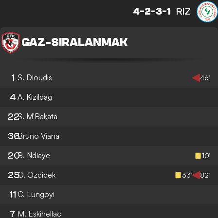
4-2-3-1
RIZ
GAZ
-
SIRALANMAK
1
S. Dioudis
46’
4
A. Kizildag
22
S. M'Bakata
36
Bruno Viana
20
B. Ndiaye
10’
25
O. Ozcicek
33’
82’
11
C. Lungoyi
7
M. Eskihellac