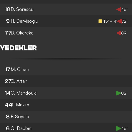
18
D. Sorescu
46’
9
H. Dervisoglu
45’ + 4’
72’
77
D. Okereke
89’
YEDEKLER
17
M. Cihan
27
O. Artan
14
C. Mandouki
82’
44
A. Maxim
8
F. Soyalp
6
Q. Daubin
46’