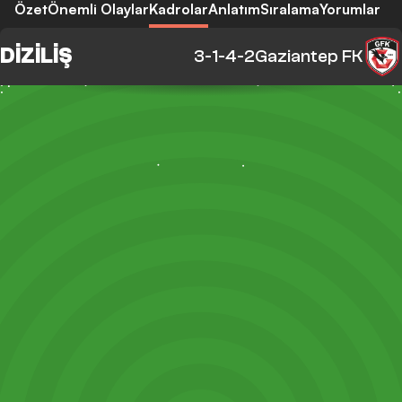
Özet
Önemli Olaylar
Kadrolar
Anlatım
Sıralama
Yorumlar
DIZILIŞ
3-1-4-2
Gaziantep FK