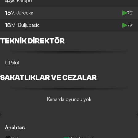
45
A. Karapo
15
V. Jurecka
70’
18
M. Buljubasic
79’
TEKNIK DIREKTÖR
I. Palut
SAKATLIKLAR VE CEZALAR
Kenarda oyuncu yok
Anahtar: