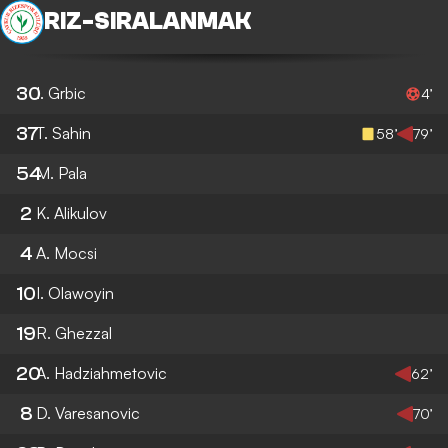
RIZ
-
SIRALANMAK
30
I. Grbic
4’
37
T. Sahin
58’
79’
54
M. Pala
2
K. Alikulov
4
A. Mocsi
10
I. Olawoyin
19
R. Ghezzal
20
A. Hadziahmetovic
62’
8
D. Varesanovic
70’