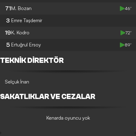
71
M. Bozan
46’
3
Emre Taşdemir
19
K. Kodro
72’
5
Ertuğrul Ersoy
89’
TEKNIK DIREKTÖR
Selçuk İnan
SAKATLIKLAR VE CEZALAR
Kenarda oyuncu yok