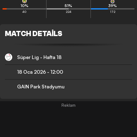
10
%
51
%
39
%
40
224
172
MATCH DETAILS
Süper Lig - Hafta 18
18 Oca 2026
-
12:00
GAIN Park Stadyumu