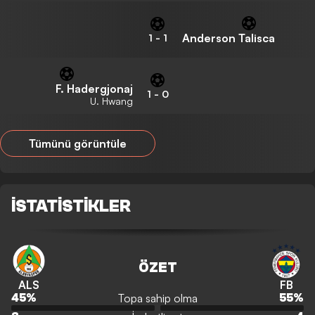
Anderson Talisca
1
-
1
F. Hadergjonaj
1
-
0
U. Hwang
Tümünü görüntüle
İSTATISTIKLER
ÖZET
ALS
FB
Topa sahip olma
45
%
55
%