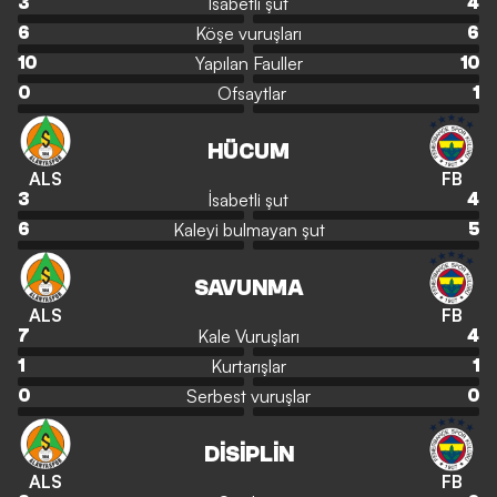
İsabetli şut
3
4
Köşe vuruşları
6
6
Yapılan Fauller
10
10
Ofsaytlar
0
1
HÜCUM
ALS
FB
İsabetli şut
3
4
Kaleyi bulmayan şut
6
5
SAVUNMA
ALS
FB
Kale Vuruşları
7
4
Kurtarışlar
1
1
Serbest vuruşlar
0
0
DISIPLIN
ALS
FB