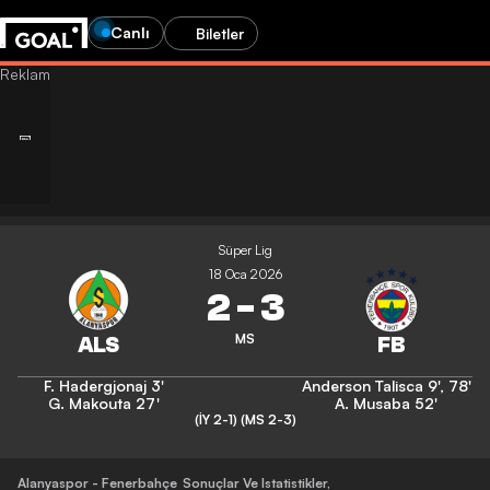
Canlı
Biletler
Süper Lig
18 Oca 2026
2
-
3
MS
F. Hadergjonaj
3'
Anderson Talisca
9'
,
78'
G. Makouta
27'
A. Musaba
52'
(İY 2-1)
(MS 2-3)
Alanyaspor - Fenerbahçe
Sonuçlar Ve Istatistikler
,