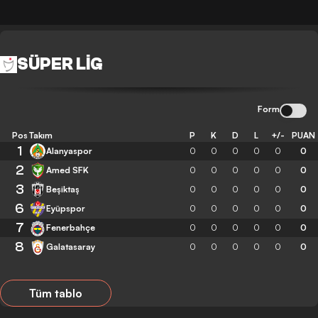
SÜPER LIG
Form
Pos
Takım
P
K
D
L
+/-
PUAN
1
Alanyaspor
0
0
0
0
0
0
2
Amed SFK
0
0
0
0
0
0
3
Beşiktaş
0
0
0
0
0
0
6
Eyüpspor
0
0
0
0
0
0
7
Fenerbahçe
0
0
0
0
0
0
8
Galatasaray
0
0
0
0
0
0
Tüm tablo