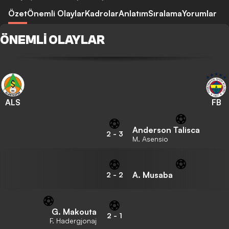
Özet
Önemli Olaylar
Kadrolar
Anlatım
Sıralama
Yorumlar
ÖNEMLI OLAYLAR
ALS
FB
Anderson Talisca
2
-
3
M. Asensio
A. Musaba
2
-
2
G. Makouta
2
-
1
F. Hadergjonaj