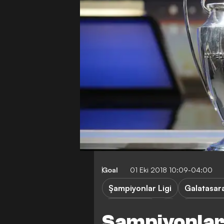
Goal
01 Eki 2018 10:09-04:00
Şampiyonlar Ligi
Galatasar
AS Monaco
Viktoria P
Şampiyonlar 