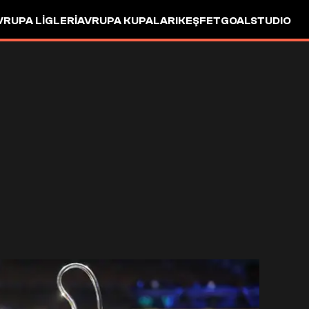
VRUPA LIGLERI
AVRUPA KUPALARI
KEŞFET
GOALSTUDIO