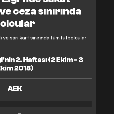
SV Eindhoven
M. United
i ve ceza sınırında
Schalke 04
Dortmund
olcular
Young Boys
 Donetsk
Valencia
Lyon
ı ve sarı kart sınırında tüm futbolcular
FK Crvena Zvezda
.City
Club Brugge
'nin 2. Haftası (2 Ekim - 3
Atletico Madrid
Ekim 2018)
AEK