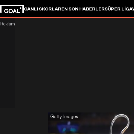
CANLI SKORLAR
EN SON HABERLER
SÜPER LIG
A
Getty Images