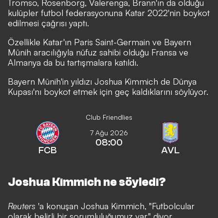
Tromso, Rosenborg, Valerenga, Brann'ın da olduğu
kulüpler futbol federasyonuna Katar 2022'nin boykot
edilmesi çağrısı yaptı.
Özellikle Katar'ın Paris Saint-Germain ve Bayern
Münih aracılığıyla nüfuz sahibi olduğu Fransa ve
Almanya da bu tartışmalara katıldı.
Bayern Münih'in yıldızı Joshua Kimmich de Dünya
Kupası'nı boykot etmek için geç kaldıklarını söylüyor.
Club Friendlies
7 Ağu 2026
08:00
FCB
AVL
Joshua Kimmich ne söyledi?
Reuters
'a konuşan Joshua Kimmich, "Futbolcular
olarak belirli bir sorumluluğumuz var" diyor.