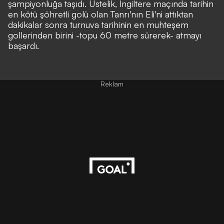
şampiyonluğa taşıdı. Üstelik, İngiltere maçında tarihin
en kötü şöhretli golü olan Tanrı'nın Eli'ni attıktan
dakikalar sonra turnuva tarihinin en muhteşem
gollerinden birini -topu 60 metre sürerek- atmayı
başardı.
Reklam