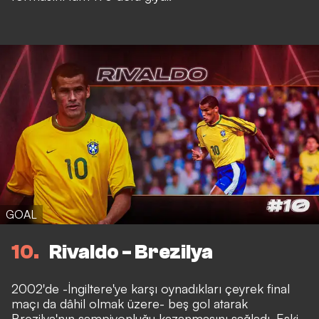
GOAL
10
Rivaldo - Brezilya
2002'de -İngiltere'ye karşı oynadıkları çeyrek final
maçı da dâhil olmak üzere- beş gol atarak
Brezilya'nın
şampiyonluğu kazanmasını sağladı. Eski