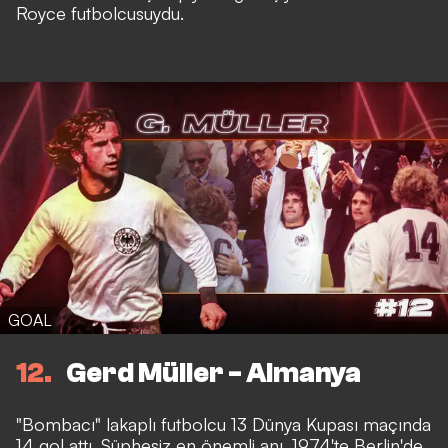
Royce futbolcusuydu.
GOAL
12
Gerd Müller - Almanya
"Bombacı" lakaplı futbolcu 13 Dünya Kupası maçında
14 gol attı. Şüphesiz en önemli anı, 1974'te Berlin'de