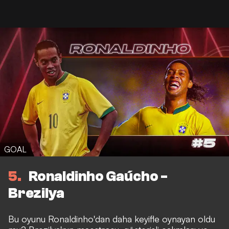
GOAL
5
Ronaldinho Gaúcho -
Brezilya
Bu oyunu Ronaldinho'dan daha keyifle oynayan oldu