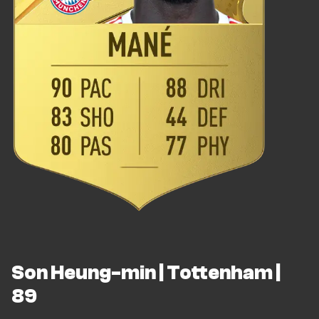
Son Heung-min | Tottenham |
89