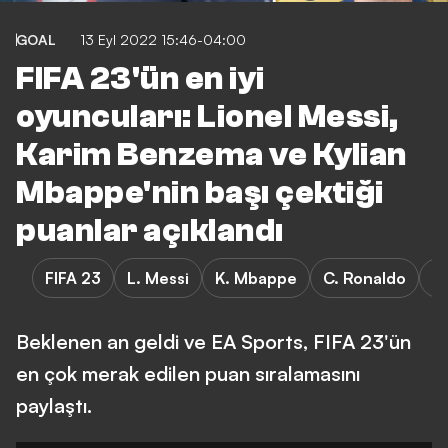
GOAL
13 Eyl 2022 15:46-04:00
FIFA 23'ün en iyi
oyuncuları: Lionel Messi,
Karim Benzema ve Kylian
Mbappe'nin başı çektiği
puanlar açıklandı
FIFA 23
L. Messi
K. Mbappe
C. Ronaldo
K
Beklenen an geldi ve EA Sports, FIFA 23'ün
en çok merak edilen puan sıralamasını
paylaştı.