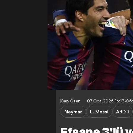
Can Özer
07 Oca 2025 16:13-05
Neymar
L. Messi
ABD 1
Inter Miami CF
Premie
Efsane 3'lü 