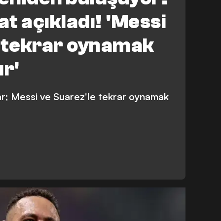
t açıkladı! 'Messi
e tekrar oynamak
ur'
ar; Messi ve Suarez'le tekrar oynamak