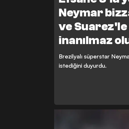
Neymar bizza
ve Suarez'l
inanılmaz ol
Brezilyalı süperstar Neym
istediğini duyurdu.