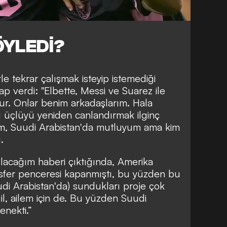
ÖYLEDİ?
e tekrar çalışmak isteyip istemediği
 verdi: "Elbette, Messi ve Suarez ile
ur. Onlar benim arkadaşlarım. Hala
u üçlüyü yeniden canlandırmak ilginç
um, Suudi Arabistan'da mutluyum ama kim
.
ılacağım haberi çıktığında, Amerika
ansfer penceresi kapanmıştı, bu yüzden bu
i Arabistan'da) sundukları proje çok
ğil, ailem için de. Bu yüzden Suudi
enekti.”