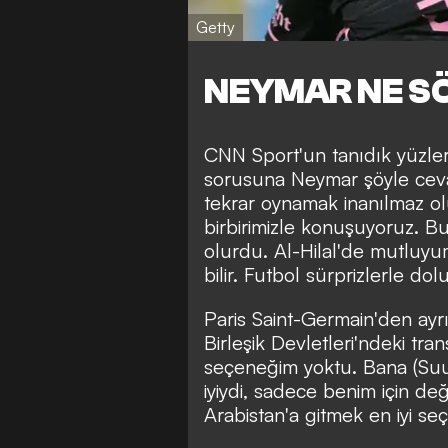
Getty
NEYMAR NE S
CNN Sport'un tanıdık yüzlerl
sorusuna Neymar şöyle cevap
tekrar oynamak inanılmaz ol
birbirimizle konuşuyoruz. B
olurdu. Al-Hilal'de mutluy
bilir. Futbol sürprizlerle dolu
Paris Saint-Germain'den ayr
Birleşik Devletleri'ndeki tr
seçeneğim yoktu. Bana (Suud
iyiydi, sadece benim için de
Arabistan'a gitmek en iyi seç