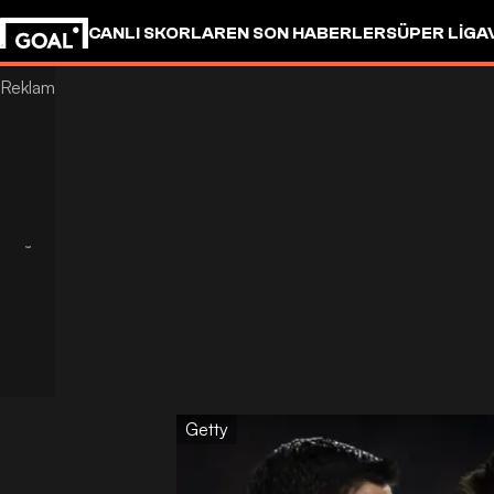
CANLI SKORLAR
EN SON HABERLER
SÜPER LIG
A
Getty