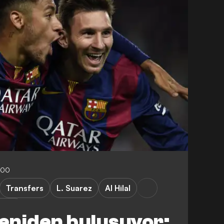
:00
Transfers
L. Suarez
Al Hilal
r Lig
yeniden buluşuyor: