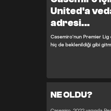
United'a veda
adresi...
Casemiro'nun Premier Lig 
hiç de beklenildiği gibi gitm
NE OLDU?
Casemiro, 2022 yazında Rea