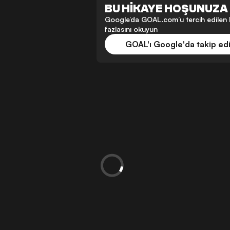
BU HİKAYE HOŞUNUZA 
Google’da GOAL.com’u tercih edilen k
fazlasını okuyun
GOAL'ı Google'da takip ed