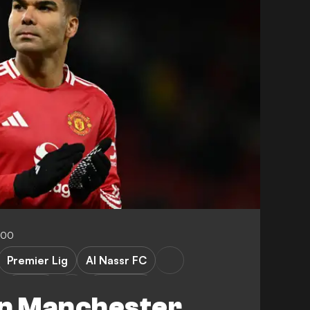
:00
Premier Lig
Al Nassr FC
Al Hilal
Transfers
in Manchester