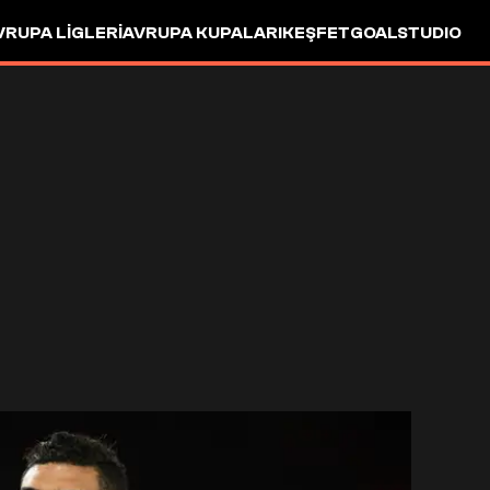
VRUPA LIGLERI
AVRUPA KUPALARI
KEŞFET
GOALSTUDIO