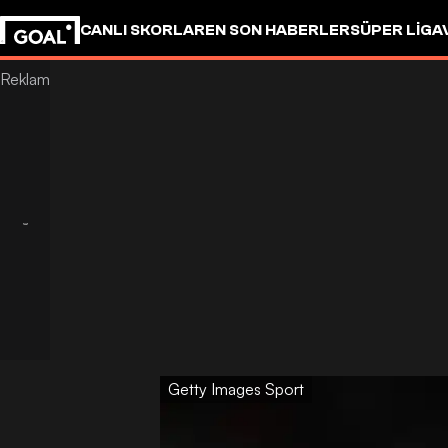
CANLI SKORLAR
EN SON HABERLER
SÜPER LIG
A
Getty Images Sport