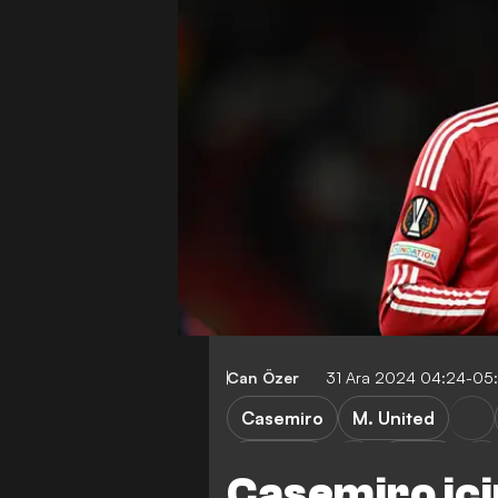
Can Özer
31 Ara 2024 04:24-05
Casemiro
M. United
Al Ittihad
Al Ahli
Casemiro iç