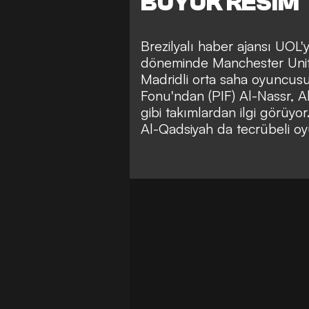
BÜYÜK RESİM
Brezilyalı haber ajansı UOL'
döneminde Manchester United
Madridli orta saha oyuncus
Fonu'ndan (PIF) Al-Nassr, Al-
gibi takımlardan ilgi görüyor
Al-Qadsiyah da tecrübeli oyu