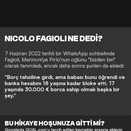
NICOLO FAGIOLI NE DEDİ?
7 Haziran 2022 tarihli bir WhatsApp sohbetinde
Fagioli, Marinoni'ye Pirlo'nun oğlunu "bizden biri"
olarak tanımladı, ancak daha sonra şunları da ekledi:
"Borç tahsiline girdi, ama babası bunu öğrendi ve
banka hesabını 18 yaşına kadar bloke etti. 17
yaşında 30.000 € borca sahip olmak başka bir
şey."
BU HİKAYE HOŞUNUZA GİTTİ Mİ?
Google’da GOAL.com’u tercih edilen kaynaklar arasına ekleyin