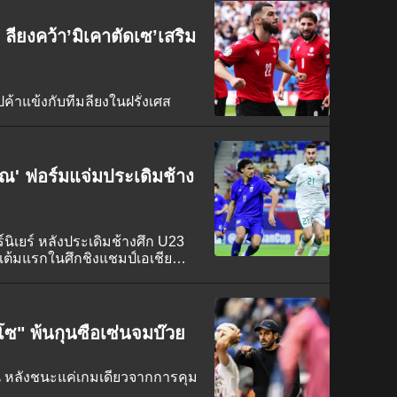
ียงคว้า’มิเคาตัดเซ’เสริม
ค้าแข้งกับทีมลียงในฝรั่งเศส
วัณ' ฟอร์มแจ่มประเดิมช้าง
์นิเยร์ หลังประเดิมช้างศึก U23
แต้มแรกในศึกชิงแชมป์เอเชีย
โซ" พ้นกุนซือเซ่นจมบ๊วย
 หลังชนะแค่เกมเดียวจากการคุม