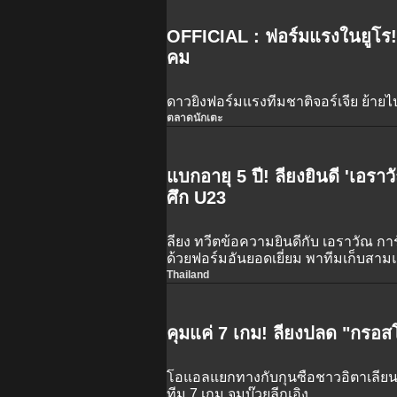
OFFICIAL : ฟอร์มแรงในยูโร! ล
คม
ดาวยิงฟอร์มแรงทีมชาติจอร์เจีย ย้ายไป
ตลาดนักเตะ
แบกอายุ 5 ปี! ลียงยินดี 'เอรา
ศึก U23
ลียง ทวีตข้อความยินดีกับ เอราวัณ การ
ด้วยฟอร์มอันยอดเยี่ยม พาทีมเก็บสาม
2024
Thailand
คุมแค่ 7 เกม! ลียงปลด "กรอส
โอแอลแยกทางกับกุนซือชาวอิตาเลียน
ทีม 7 เกม จมบ๊วยลีกเอิง