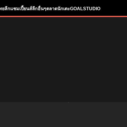
ทยลีก
แชมเปี้ยนส์ลีก
อื่นๆ
ตลาดนักเตะ
GOALSTUDIO