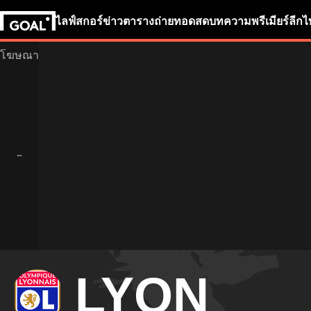
ไลฟ์สกอร์
ข่าว
ตารางถ่ายทอดสด
บทความ
พรีเมียร์ลีก
ไ
LYON