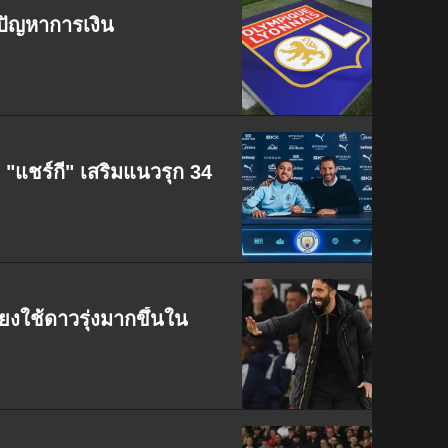
ปัญหาการเงิน
 "แชร์กี" เสริมแนวรุก 34
่ยงใช้ดาวรุ่งมากขึ้นใน