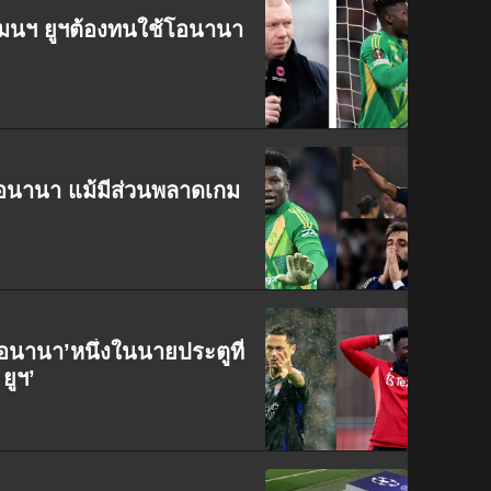
แมนฯ ยูฯต้องทนใช้โอนานา
จ โอนานา แม้มีส่วนพลาดเกม
อนานา’หนึ่งในนายประตูที่
ยูฯ’