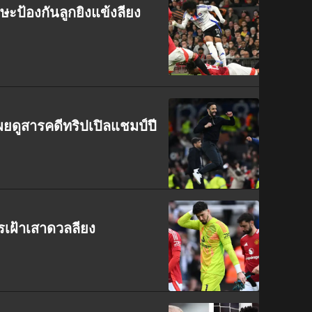
รษะป้องกันลูกยิงแข้งลียง
ผยดูสารคดีทริปเปิลแชมป์ปี
รเฝ้าเสาดวลลียง