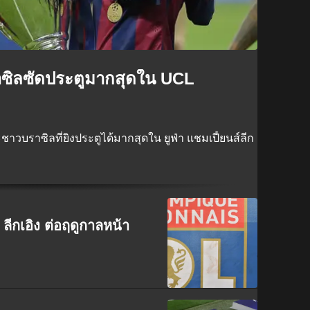
ราซิลซัดประตูมากสุดใน UCL
ตะชาวบราซิลที่ยิงประตูได้มากสุดใน ยูฟ่า แชมเปี้ยนส์ลีก
 ลีกเอิง ต่อฤดูกาลหน้า