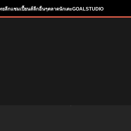
ทยลีก
แชมเปี้ยนส์ลีก
อื่นๆ
ตลาดนักเตะ
GOALSTUDIO