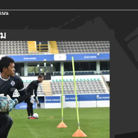
แนน
ม