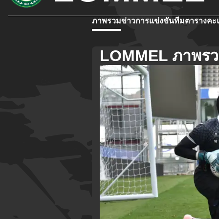
ภาพรวม
ข่าว
การแข่งขัน
ทีม
ตารางคะ
LOMMEL ภาพรว