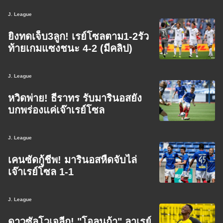
J. League
ยิงทดเจ็บ3ลูก! เรย์โซลตาม1-2รัว
ท้ายเกมแซงชนะ 4-2 (มีคลิป)
J. League
หวิดพ่าย! ธีราทร รับมารินอสยัง
บกพร่องแค่เจ๊าเรย์โซล
J. League
เคนซัดกู้ชีพ! มารินอสหืดจับไล่
เจ๊าเรย์โซล 1-1
J. League
​ดาวซัลโวเจลีก! "โอลุนก้า" ลาเรย์