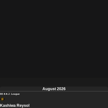
August 2026
08 ส.ค.
J. League
Kashiwa Reysol