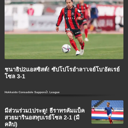
ชนาธิป2แอสซิสต์! ซัปโปโรอำลา'เจย์โบ'อัดเรย์
โซล 3-1
Hokkaido Consadole Sapporo
J. League
มีส่วนร่วม1ประตู! ธีราทรคัมแบ็ค
สวยมารินอสทุบเรย์โซล 2-1 (มี
คลิป)