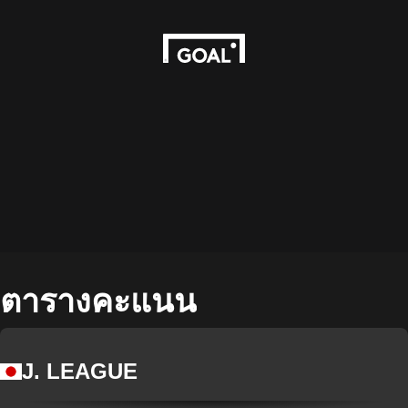
ตารางคะแนน
J. LEAGUE