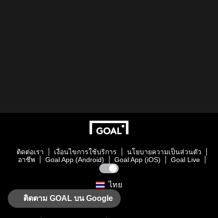
ติดต่อเรา
เงื่อนไขการใช้บริการ
นโยบายความเป็นส่วนตัว
อาชีพ
Goal App (Android)
Goal App (iOS)
Goal Live
ไทย
ติดตาม GOAL บน Google