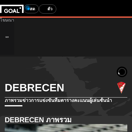
สด
ตั๋ว
DEBRECEN
ภาพรวม
ข่าว
การแข่งขัน
ทีม
ตารางคะแนน
ผู้เล่นชั้นนำ
DEBRECEN ภาพรวม