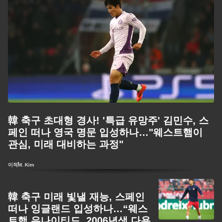
韓 축구 초대형 경사! '특급 유망주' 김민수, 스
페인 떠나 영국 명문 입성하나…"웨스트햄이
관심, 미래 대비하는 과정"
이적
M. Kim
韓 축구 미래 빛낼 재능, 스페인
떠나 잉글랜드 입성하나…“웨스
트햄 유나이티드, 2006년생 다용