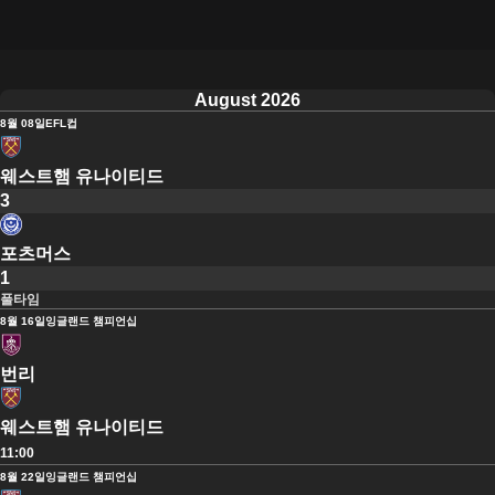
August 2026
8월 08일
EFL컵
웨스트햄 유나이티드
3
포츠머스
1
풀타임
8월 16일
잉글랜드 챔피언십
번리
웨스트햄 유나이티드
11:00
8월 22일
잉글랜드 챔피언십