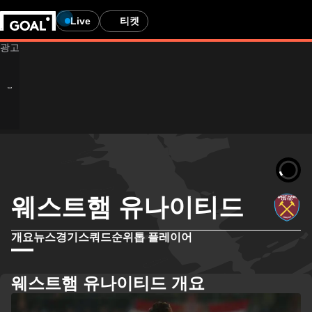
Live
티켓
웨스트햄 유나이티드
개요
뉴스
경기
스쿼드
순위
톱 플레이어
웨스트햄 유나이티드 개요