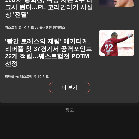
그서 뛴다…PL 코리안리거 사실
상 '전멸'
웨스트햄 유나이티드 vs 울버햄튼 원더러스
'빨간 토레스의 재림' 에키티케,
리버풀 첫 37경기서 공격포인트
22개 적립…웨스트햄전 POTM
선정
리버풀 vs 웨스트햄 유나이티드
더 보기