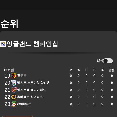
순위
잉글랜드 챔피언십
양식
POS
팀
P
W
D
L
+/-
승점
19
왓포드
0
0
0
0
0
0
20
웨스트 브로미치 알비온
0
0
0
0
0
0
21
웨스트햄 유나이티드
0
0
0
0
0
0
22
울버햄튼 원더러스
0
0
0
0
0
0
23
Wrexham
0
0
0
0
0
0