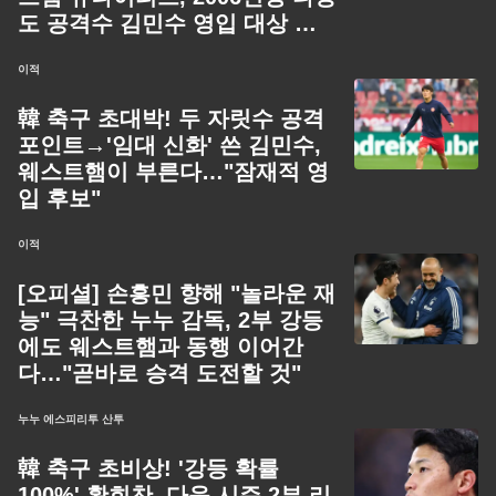
도 공격수 김민수 영입 대상 고
려”
이적
韓 축구 초대박! 두 자릿수 공격
포인트→'임대 신화' 쓴 김민수,
웨스트햄이 부른다…"잠재적 영
입 후보"
이적
[오피셜] 손흥민 향해 "놀라운 재
능" 극찬한 누누 감독, 2부 강등
에도 웨스트햄과 동행 이어간
다…"곧바로 승격 도전할 것"
누누 에스피리투 산투
韓 축구 초비상! '강등 확률
100%' 황희찬, 다음 시즌 2부 리