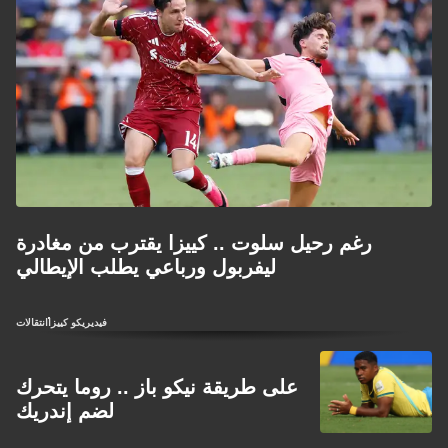
رغم رحيل سلوت .. كييزا يقترب من مغادرة
ليفربول ورباعي يطلب الإيطالي
فيديريكو كييزا
انتقالات
على طريقة نيكو باز .. روما يتحرك
لضم إندريك