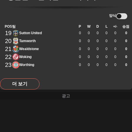
양식
POS
팀
P
W
D
L
+/-
승점
19
Sutton United
0
0
0
0
0
0
20
Tamworth
0
0
0
0
0
0
21
Wealdstone
0
0
0
0
0
0
22
Woking
0
0
0
0
0
0
23
Worthing
0
0
0
0
0
0
더 보기