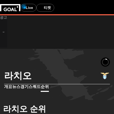
Live
티켓
라치오
개요
뉴스
경기
스쿼드
순위
라치오 순위