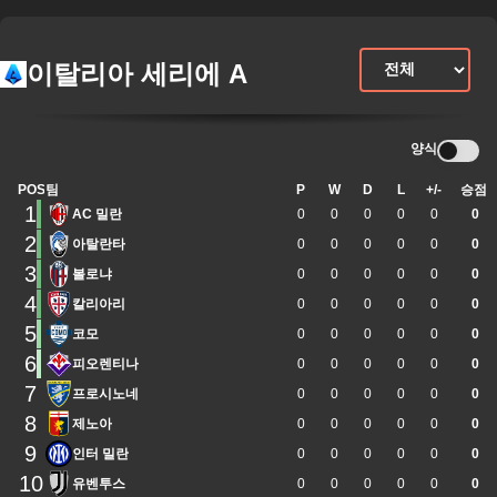
이탈리아 세리에 A
양식
POS
팀
P
W
D
L
+/-
승점
1
AC 밀란
0
0
0
0
0
0
2
아탈란타
0
0
0
0
0
0
3
볼로냐
0
0
0
0
0
0
4
칼리아리
0
0
0
0
0
0
5
코모
0
0
0
0
0
0
6
피오렌티나
0
0
0
0
0
0
7
프로시노네
0
0
0
0
0
0
8
제노아
0
0
0
0
0
0
9
인터 밀란
0
0
0
0
0
0
10
유벤투스
0
0
0
0
0
0