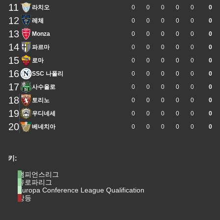
11
라치오
0
0
0
0
0
0
12
레체
0
0
0
0
0
0
13
Monza
0
0
0
0
0
0
14
파르마
0
0
0
0
0
0
15
로마
0
0
0
0
0
0
16
SSC 나폴리
0
0
0
0
0
0
17
사수올로
0
0
0
0
0
0
18
토리노
0
0
0
0
0
0
19
우디네세
0
0
0
0
0
0
20
베네치아
0
0
0
0
0
0
키:
챔피언스리그
유로파리그
Europa Conference League Qualification
강등