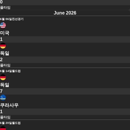
0
풀타임
June 2026
6월 06일
친선경기
미국
1
독일
2
풀타임
6월 14일
월드컵
독일
7
쿠라사우
1
풀타임
6월 20일
월드컵