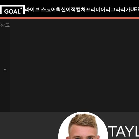
라이브 스코어
최신
이적
컬처
프리미어리그
라리가
UE
TAY