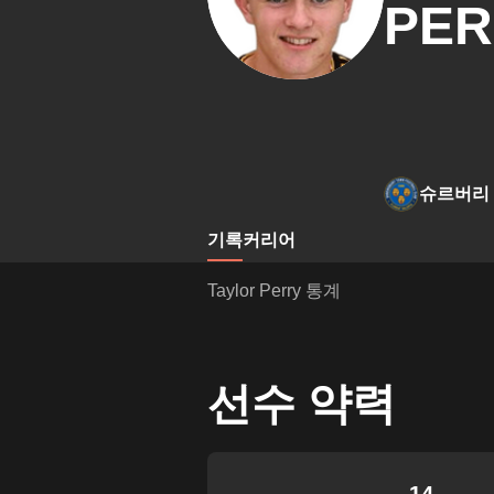
PER
슈르버리
기록
커리어
Taylor Perry 통계
선수 약력