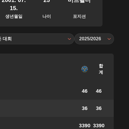
2001. 07.
25
미드필더
15.
생년월일
나이
포지션
든 대회
2025/2026
합
계
46
46
36
36
3390
3390