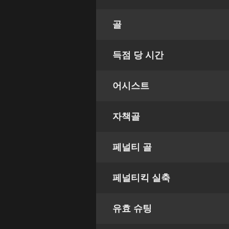
골
득점 당 시간
어시스트
자책골
페널티 골
페널티킥 실축
유효 슈팅