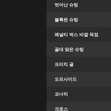
벗어난 슈팅
블록된 슈팅
페널티 박스 바깥 득점
골대 맞은 슈팅
프리킥 골
오프사이드
코너킥
크로스