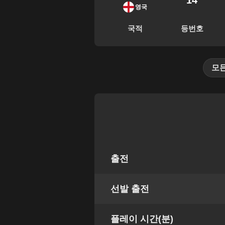
14
영국
국적
등번호
모
출전
선발 출전
플레이 시간(분)