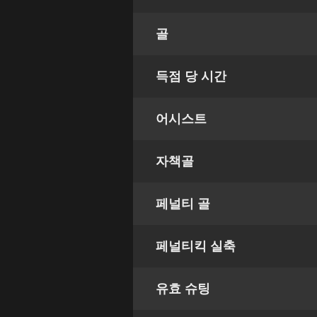
골
득점 당 시간
어시스트
자책골
페널티 골
페널티킥 실축
유효 슈팅