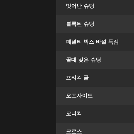
벗어난 슈팅
블록된 슈팅
페널티 박스 바깥 득점
골대 맞은 슈팅
프리킥 골
오프사이드
코너킥
크로스