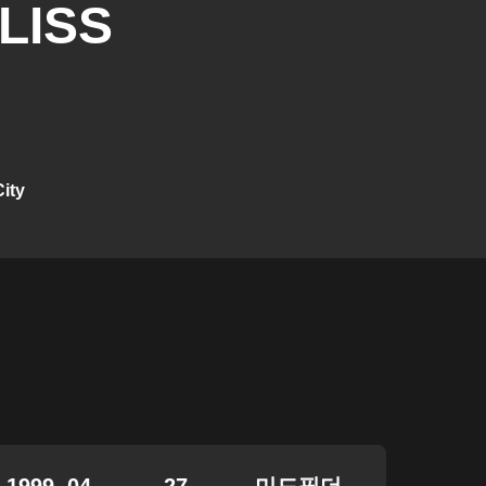
LISS
City