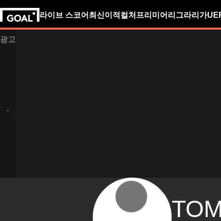
라이브 스코어
최신
이적
컬처
프리미어리그
라리가
UE
TO