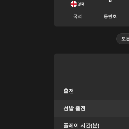
8
영국
국적
등번호
모
출전
선발 출전
플레이 시간(분)