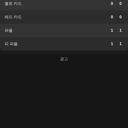
옐로 카드
0
0
레드 카드
0
0
파울
1
1
피 파울
1
1