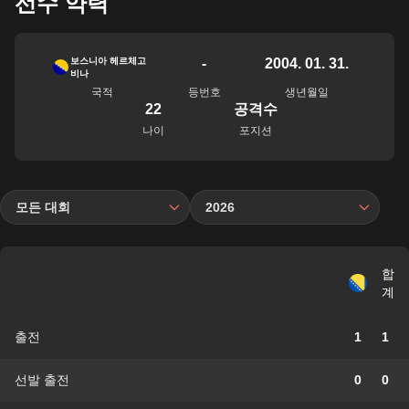
선수 약력
보스니아 헤르체고
-
2004. 01. 31.
비나
국적
등번호
생년월일
22
공격수
나이
포지션
모든 대회
2026
합
계
출전
1
1
선발 출전
0
0