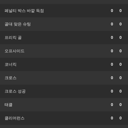
페널티 박스 바깥 득점
0
0
골대 맞은 슈팅
0
0
프리킥 골
0
0
오프사이드
0
0
코너킥
0
0
크로스
0
0
크로스 성공
0
0
태클
0
0
클리어런스
0
0