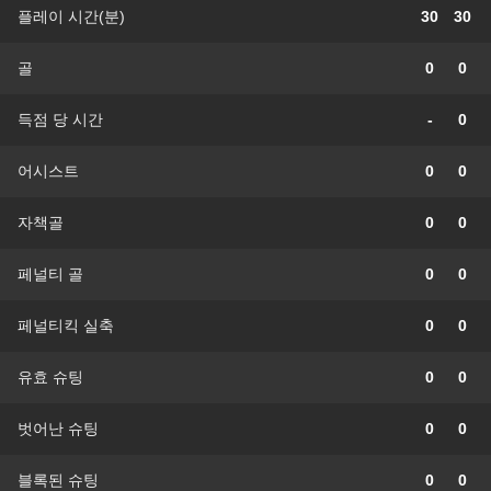
플레이 시간(분)
30
30
골
0
0
득점 당 시간
-
0
어시스트
0
0
자책골
0
0
페널티 골
0
0
페널티킥 실축
0
0
유효 슈팅
0
0
벗어난 슈팅
0
0
블록된 슈팅
0
0