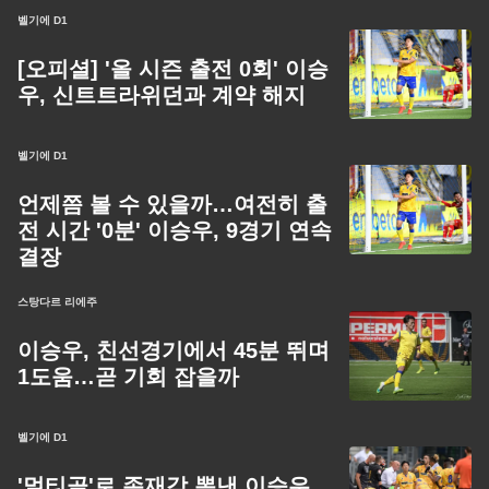
벨기에 D1
[오피셜] '올 시즌 출전 0회' 이승
우, 신트트라위던과 계약 해지
벨기에 D1
언제쯤 볼 수 있을까…여전히 출
전 시간 '0분' 이승우, 9경기 연속
결장
스탕다르 리에주
이승우, 친선경기에서 45분 뛰며
1도움…곧 기회 잡을까
벨기에 D1
'멀티골'로 존재감 뽐낸 이승우,