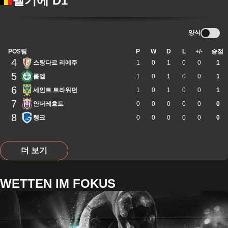
벨기에 D1
양식
POS
팀
P
W
D
L
+/-
승점
4
스탕다르 리에주
1
0
1
0
0
1
5
롬멜
1
0
1
0
0
1
6
세인트 트라위던
1
0
1
0
0
1
7
안더레흐트
0
0
0
0
0
0
8
헹크
0
0
0
0
0
0
더 보기
WETTEN IM FOKUS