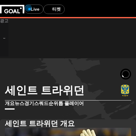
Live
티켓
세인트 트라위던
개요
뉴스
경기
스쿼드
순위
톱 플레이어
세인트 트라위던 개요