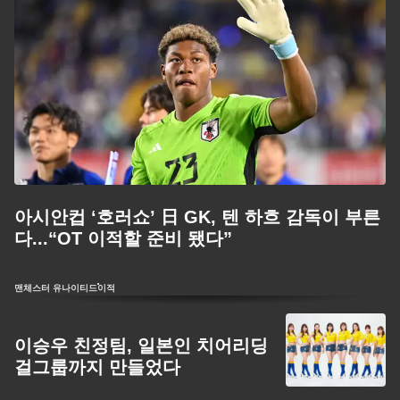
아시안컵 ‘호러쇼’ 日 GK, 텐 하흐 감독이 부른
다...“OT 이적할 준비 됐다”
맨체스터 유나이티드
이적
이승우 친정팀, 일본인 치어리딩
걸그룹까지 만들었다