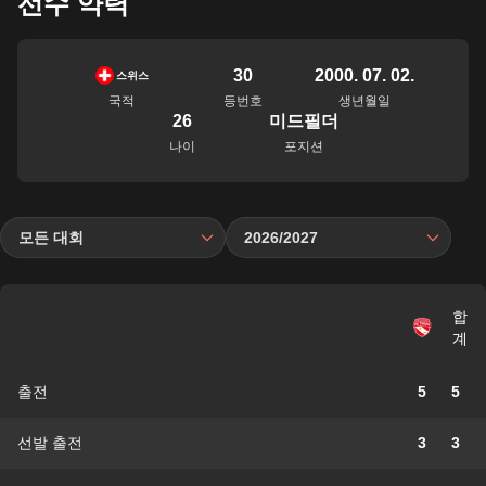
선수 약력
30
2000. 07. 02.
스위스
국적
등번호
생년월일
26
미드필더
나이
포지션
모든 대회
2026/2027
합
계
출전
5
5
선발 출전
3
3