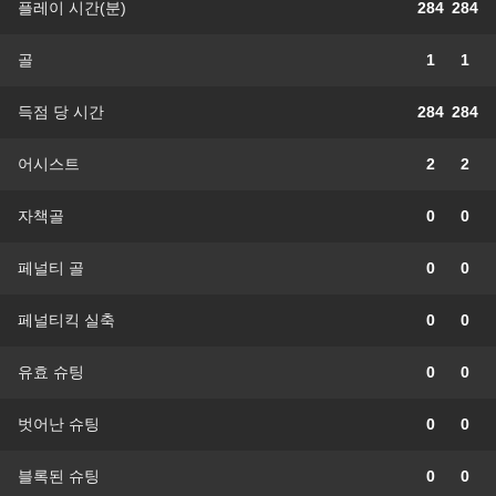
플레이 시간(분)
284
284
골
1
1
득점 당 시간
284
284
어시스트
2
2
자책골
0
0
페널티 골
0
0
페널티킥 실축
0
0
유효 슈팅
0
0
벗어난 슈팅
0
0
블록된 슈팅
0
0