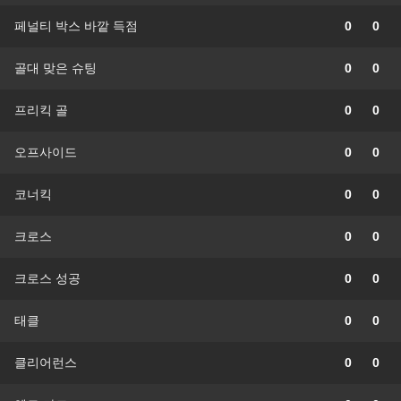
페널티 박스 바깥 득점
0
0
골대 맞은 슈팅
0
0
프리킥 골
0
0
오프사이드
0
0
코너킥
0
0
크로스
0
0
크로스 성공
0
0
태클
0
0
클리어런스
0
0