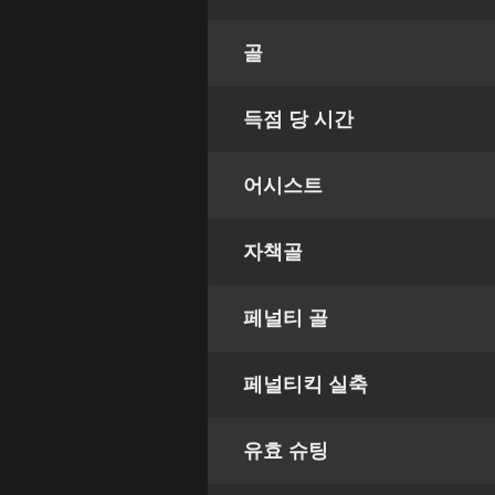
골
득점 당 시간
어시스트
자책골
페널티 골
페널티킥 실축
유효 슈팅