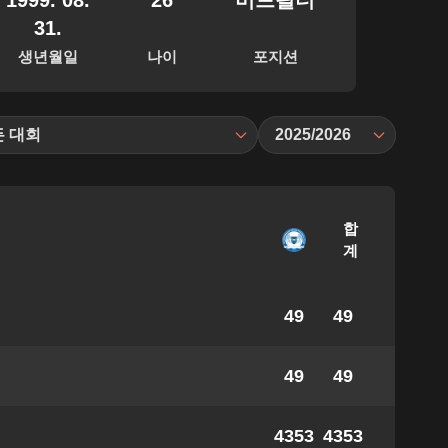
1999. 08.
26
미드필더
31.
생년월일
나이
포지션
든 대회
2025/2026
합
계
49
49
49
49
4353
4353