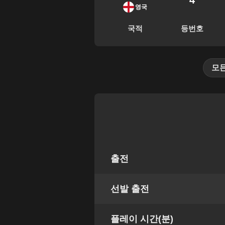
4
영국
국적
등번호
모
출전
선발 출전
플레이 시간(분)