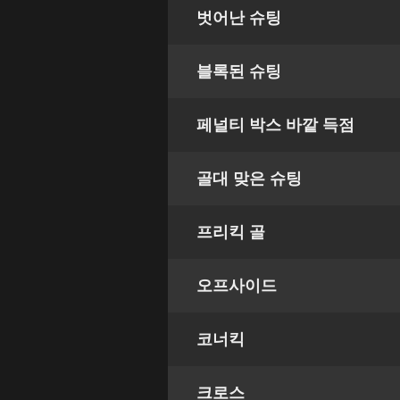
벗어난 슈팅
블록된 슈팅
페널티 박스 바깥 득점
골대 맞은 슈팅
프리킥 골
오프사이드
코너킥
크로스