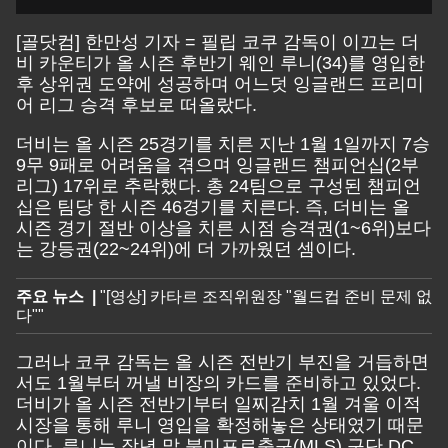
[골닷컴] 한만성 기자 = 필립 코쿠 감독이 이끄는 더
비 카운티가 올 시즌 후반기 웨인 루니(34)를 영입한
후 상위권 도약에 성공하며 어느덧 잉글랜드 프리미
어 리그 승격 후보로 떠올랐다.
더비는 올 시즌 25경기를 치른 지난 1월 1일까지 7승
9무 9패로 어려움을 겪으며 잉글랜드 챔피언십(2부
리그) 17위로 추락했다. 총 24팀으로 구성된 챔피언
십은 팀당 한 시즌 46경기를 치른다. 즉, 더비는 올
시즌 경기 절반 이상을 치른 시점 승격권(1~6위)보다
는 강등권(22~24위)에 더 가까웠던 셈이다.
주요 뉴스 |
"​[영상] 카타르 조직위원장 "월드컵 준비 문제 없
다""
그러나 코쿠 감독는 올 시즌 전반기 부진을 거듭하면
서도 1월부터 꺼낼 비장의 카드를 준비하고 있었다.
더비가 올 시즌 전반기부터 일찌감치 1월 겨울 이적
시장을 통해 루니 영입을 확정해놓은 상태였기 때문
이다. 루니는 작년 말 북미프로축구(MLS) 구단 DC