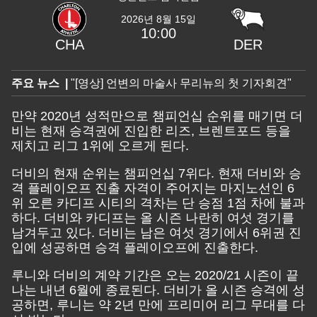
2026년 8월 15일
10:00
CHA
DER
주요 뉴스 |
"​[영상] 언변의 마술사 무리뉴의 첫 기자회견"
만약 2020년 성적만으로 챔피언십 순위를 매기면 더
비는 현재 승격권에 진입한 리즈, 브렌트포드 등을
제치고 리그 1위에 오르게 된다.
더비의 현재 순위는 챔피언십 7위다. 현재 더비와 승
격 플레이오프 진출 자격이 주어지는 마지노선인 6
위 오른 카디프 시티의 격차는 단 승점 1점 차에 불과
하다. 더비와 카디프는 올 시즌 나란히 여섯 경기를
남겨두고 있다. 더비는 남은 여섯 경기에서 6위권 진
입에 성공하면 승격 플레이오프에 진출한다.
루니와 더비의 계약 기간은 오는 2020/21 시즌이 끝
나는 내년 6월에 종료된다. 더비가 올 시즌 승격에 성
공하면, 루니는 약 2년 만에 프리미어 리그 무대를 다