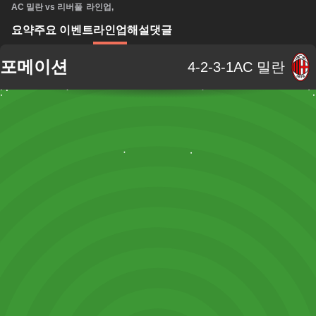
AC 밀란 vs 리버풀
라인업
,
요약
주요 이벤트
라인업
해설
댓글
포메이션
4-2-3-1
AC 밀란