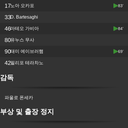
17
노아 오카포
83’
33
D. Bartesaghi
46
마테오 가비아
84’
80
유누스 무사
90
태미 에이브러햄
69’
42
필리포 테라차노
감독
파울로 폰세카
부상 및 출장 정지