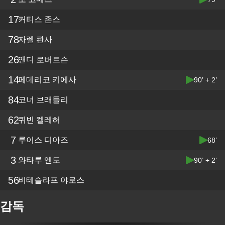
17
커티스 존스
78
자렐 콴사
26
앤디 로버트슨
14
페데리코 키에사
90’ + 2’
84
코너 브래들리
62
퀴빈 켈레허
7
루이스 디아즈
68’
3
와타루 엔도
90’ + 2’
56
비테슬라프 야로스
감독