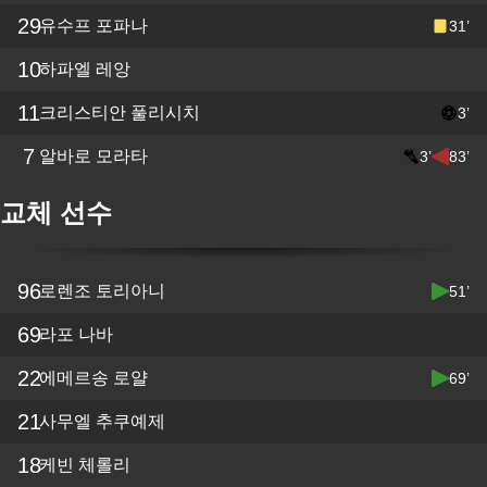
29
유수프 포파나
31’
10
하파엘 레앙
11
크리스티안 풀리시치
3’
7
알바로 모라타
3’
83’
교체 선수
96
로렌조 토리아니
51’
69
라포 나바
22
에메르송 로얄
69’
21
사무엘 추쿠예제
18
케빈 체롤리