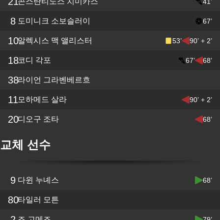
21
콘스탄티노스 치미카스
41’
8
도미니크 소보슬러이
67’
10
알렉시스 맥 앨리스터
53’
90’ + 2’
18
코디 각포
67’
68’
38
라이언 그라벤베르흐
11
모하메드 살라
90’ + 2’
20
디오구 조타
68’
교체 선수
9
다윈 누녜스
68’
80
타일러 모튼
2
조 고메즈
79’