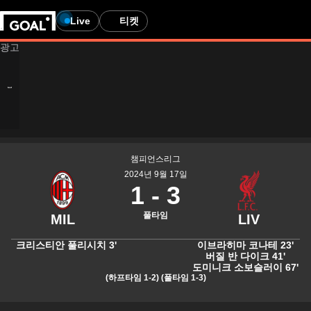
Live
티켓
챔피언스리그
2024년 9월 17일
1
-
3
풀타임
크리스티안 풀리시치
3'
이브라히마 코나테
23'
버질 반 다이크
41'
도미니크 소보슬러이
67'
(하프타임 1-2)
(풀타임 1-3)