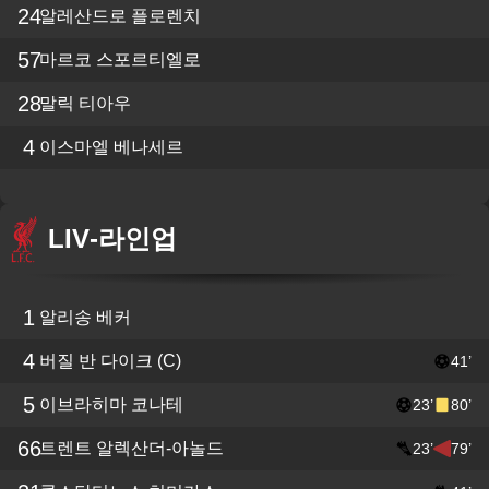
24
알레산드로 플로렌치
57
마르코 스포르티엘로
28
말릭 티아우
4
이스마엘 베나세르
LIV
-
라인업
1
알리송 베커
4
버질 반 다이크
(C)
41’
5
이브라히마 코나테
23’
80’
66
트렌트 알렉산더-아놀드
23’
79’