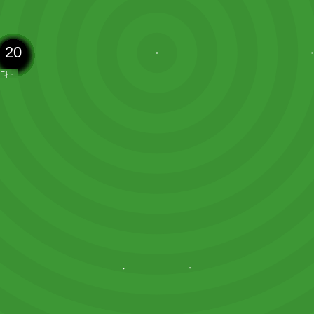
16
19
31
23
14
29
10
66
21
10
18
38
20
11
11
2
8
7
1
4
5
8
다이크
모리
파나
라타
살라
메냥
레앙
베커
조타
포
콘스탄티노스 치미카스
테오 에르난데스
다비데 칼라브리아
스트라히냐 파블로비치
티아니 레인더스
루벤 로프터스-치크
크리스티안 풀리시치
이브라히마 코나테
트렌트 알렉산더-아놀드
도미니크 소보슬러이
라이언 그라벤베르흐
알렉시스 맥 앨리스터