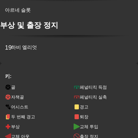
아르네 슬롯
부상 및 출장 정지
19
하비 엘리엇
키:
골
페널티킥 득점
자책골
페널티킥 실축
어시스트
경고
두 번째 경고
퇴장
부상
교체 투입
교체 아웃
출장 정지