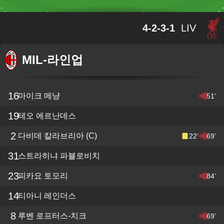
4-2-3-1
LIV
MIL
-
라인업
16
마이크 메냥
51’
19
테오 에르난데스
2
다비데 칼라브리아
(C)
22’
69’
31
스트라히냐 파블로비치
23
피카요 토모리
84’
14
티아니 레인더스
8
루벤 로프터스-치크
69’