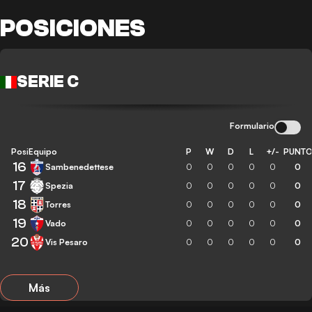
POSICIONES
SERIE C
Formulario
Posición
Equipo
P
W
D
L
+/-
PUNT
16
Sambenedettese
0
0
0
0
0
0
17
Spezia
0
0
0
0
0
0
18
Torres
0
0
0
0
0
0
19
Vado
0
0
0
0
0
0
20
Vis Pesaro
0
0
0
0
0
0
Más