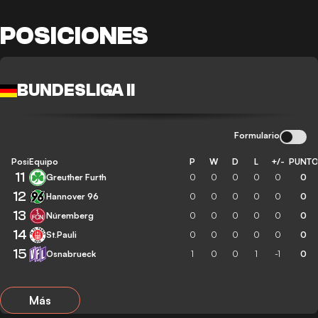
POSICIONES
BUNDESLIGA II
Formulario
Posición
Equipo
P
W
D
L
+/-
PUNT
11
Greuther Furth
0
0
0
0
0
0
12
Hannover 96
0
0
0
0
0
0
13
Núremberg
0
0
0
0
0
0
14
St.Pauli
0
0
0
0
0
0
15
Osnabrueck
1
0
0
1
-1
0
Más