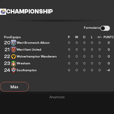
CHAMPIONSHIP
Formulario
Posición
Equipo
P
W
D
L
+/-
PUNT
20
West Bromwich Albion
0
0
0
0
0
0
21
West Ham United
0
0
0
0
0
0
22
Wolverhampton Wanderers
0
0
0
0
0
0
23
Wrexham
0
0
0
0
0
0
24
Southampton
0
0
0
0
0
-4
Más