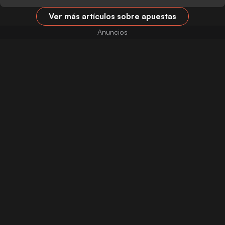
Ver más artículos sobre apuestas