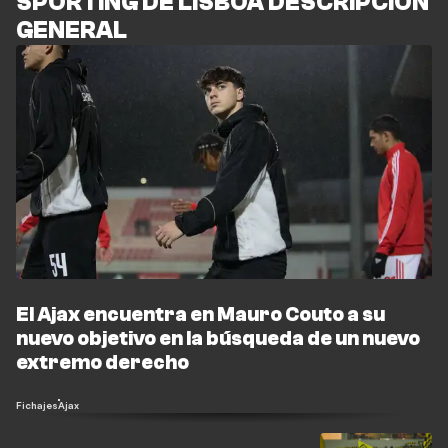
SPORTING DE LISBOA DESCRIPCIÓN
GENERAL
El Ajax encuentra en Mauro Couto a su
nuevo objetivo en la búsqueda de un nuevo
extremo derecho
Fichajes
Ajax