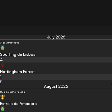
July 2026
31 jul
Amistosos
Sporting de Lisboa
4
Nottingham Forest
1
F
August 2026
08 ago
Primeira Liga
Estrela da Amadora