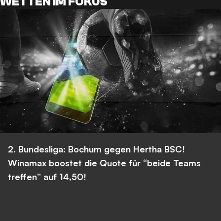
WETTEN IM FOKUS
2. Bundesliga: Bochum gegen Hertha BSC!
Winamax boostet die Quote für “beide Teams
treffen” auf 14,50!